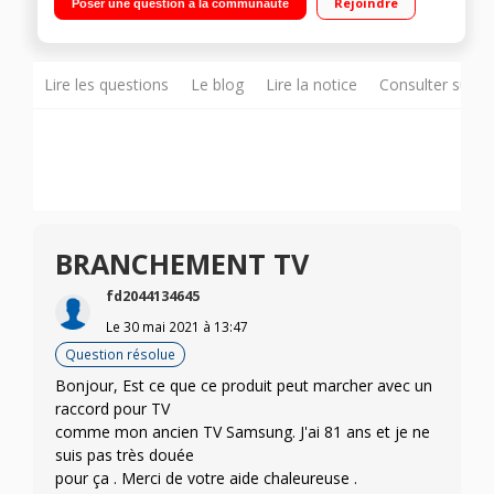
Rejoindre
Poser une question à la communauté
Lire les questions
Le blog
Lire la notice
Consulter sur d
BRANCHEMENT TV
fd2044134645
Le
30 mai 2021
à
13:47
Question résolue
Bonjour, Est ce que ce produit peut marcher avec un
raccord pour TV
comme mon ancien TV Samsung. J'ai 81 ans et je ne
suis pas très douée
pour ça . Merci de votre aide chaleureuse .