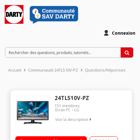
Connexion
Accueil
Communauté 24TL510V-PZ
Questions/Réponses
24TL510V-PZ
151
membres
Ecran PC
LG
Voir la description
Moniteur TV de 24'' avec tuner intégré Hatu-parleurs 2x5W
HDMI, USB 2.0 Mode cinéma - Mode jeux