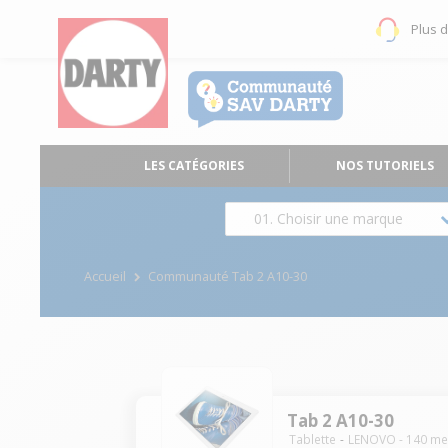
Plus 
LES CATÉGORIES
NOS TUTORIELS
01. Choisir une marque
Accueil
Communauté Tab 2 A10-30
Tab 2 A10-30
Tablette
LENOVO
-
140
me