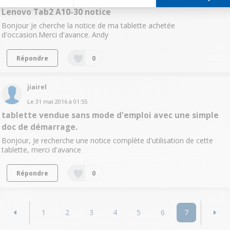
Lenovo Tab2 A10-30 notice
Bonjour Je cherche la notice de ma tablette achetée
d'occasion.Merci d'avance. Andy
Répondre
0
jiairel
Le
31 mai 2016
à
01:55
tablette vendue sans mode d'emploi avec une simple
doc de démarrage.
Bonjour, Je recherche une notice complète d'utilisation de cette
tablette, merci d'avance
Répondre
0
1
2
3
4
5
6
7