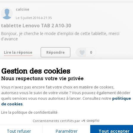
calcine
Le
5 juillet 2016
à
21:35
tablette Lenovo TAB 2 A10-30
Bonjour, je cherche le mode d'emploi de cette tablette, merci
d'avance
Lire la réponse
Répondre
0
Gestion des cookies
Ninierate
Nous respectons votre vie privée
Le
27 juin 2016
à
20:15
cherche notice
Vous n'avez pas encore fait votre choix en matière de cookies,
autorisez-vous le suivi de votre visite ? Vous pouvez également décider
Bonjour, Je cherche la notice de LENOVO TAB 2 A 10-30, merci
quels services vous nous autorisez à lancer. Consultez notre
politique
Axeptio consent
de cookies
.
Lire la réponse
Répondre
0
Lire la politique de confidentialité
Consentements certifiés par
andy95330
Tout refuser
Paramétrer
Tout accepter
Le
10 juin 2016
à
20:37