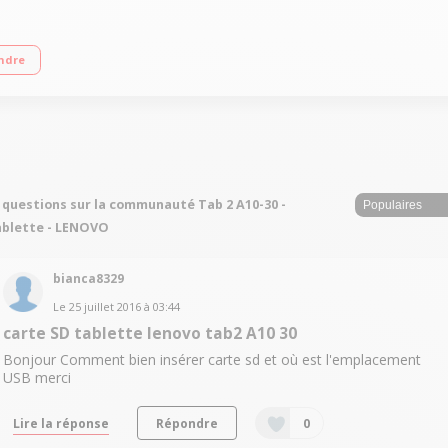
uad Core Mémoire vive 2 Go - Capacité de stockage 16 Go Android Lollipop 5.1
ndre
 questions sur la communauté Tab 2 A10-30 -
blette - LENOVO
bianca8329
Le
25 juillet 2016
à
03:44
carte SD tablette lenovo tab2 A10 30
Bonjour Comment bien insérer carte sd et où est l'emplacement
USB merci
Lire la réponse
Répondre
0