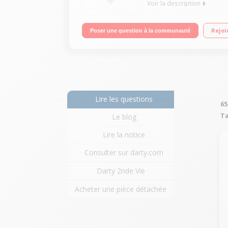
Voir la description
"Ecran LED tactile 10"" HD Processeur Qualcomm Q
Rejoi
Poser une question à la communauté
Lire les questions
65
Ta
Le blog
Lire la notice
Consulter sur darty.com
Darty 2nde Vie
Acheter une pièce détachée