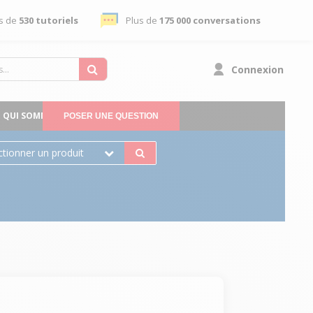
s de
530 tutoriels
Plus de
175 000 conversations
Connexion
QUI SOMMES-NOUS
POSER UNE QUESTION
ctionner un produit