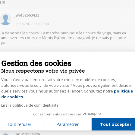
sio
jwol52663433
Le
5 avril 2021
à
22:34
Ça depends les cours. Ça marche bien pour les cours de yoga, mais ça
rame avec les cours de Monty Python en espagnol. Je ne sais pas pour
quoi.
Gestion des cookies
0
Répondre
Nous respectons votre vie privée
Vous n'avez pas encore fait votre choix en matière de cookies,
jsan44145225
autorisez-vous le suivi de votre visite ? Vous pouvez également décider
Le
3 avril 2021
à
10:49
quels services vous nous autorisez à lancer. Consultez notre
politique
Axeptio consent
de cookies
.
Cela fonctionne, mais lors de mon essai, le nombre de participants était
réduit.
Lire la politique de confidentialité
Consentements certifiés par
0
Répondre
Tout refuser
Paramétrer
Tout accepter
lupu13554326