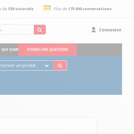
s de
530 tutoriels
Plus de
175 000 conversations
Connexion
QUI SOMMES-NOUS
POSER UNE QUESTION
ctionner un produit