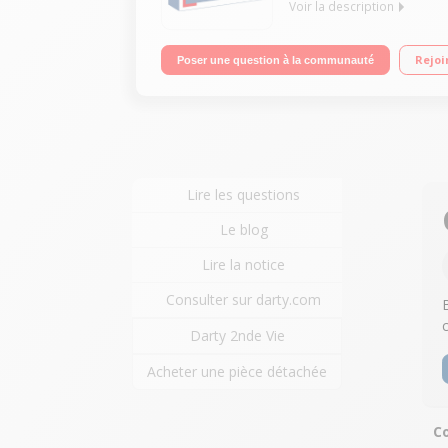
Voir la description
"Ecran tactile 10,1"" HD Processeur Qualcomm Sna
Rejoi
Poser une question à la communauté
Lire les questions
Le blog
Lire la notice
Consulter sur darty.com
Darty 2nde Vie
Acheter une pièce détachée
Co