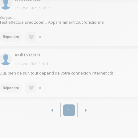
Le
3 avril 2021
à
01:57
Bonjour,
Test effectué avec zoom... Apparemment tout fonctionne !
0
Répondre
nadi15323151
Le
2 avril 2021
à
20:41
Oui, bien de sur. tout dépend de votre connexion internet.cdt
0
Répondre
1