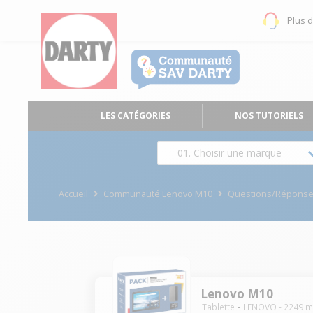
Plus 
LES CATÉGORIES
NOS TUTORIELS
01. Choisir une marque
Accueil
Communauté Lenovo M10
Questions/Répons
Lenovo M10
Tablette
LENOVO
-
2249
m