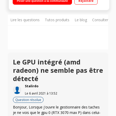
Rejoindre
Poser une question à la communauté
graphique NVIDIA® GeForce® RTX™ 3070 8 Go GDDR6
Windows 11 - HDMI - Wifi 802.11 ax - BT 5.1"
Lire les questions
Tutos produits
Le blog
Consulter sur
Le GPU intégré (amd
radeon) ne semble pas être
détecté
Stalirdo
Le
6 avril 2021
à
13:52
Question résolue
Bonjour, Lorsque j'ouvre le gestionnaire des taches
je ne vois que le gpu 0 (RTX 3070 max P) dans celui-