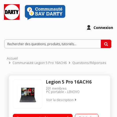
Connexion
Accueil
Communauté Legion 5 Pro 16ACH6
Questions/Réponses
Legion 5 Pro 16ACH6
201
membres
PC portable
LENOVO
Voir la description
"Ecran 16"" WQXGA Processeur AMD Ryzen™ 7 5800H (3,2 GHz
/ jusqu'à 4,4 GHz) RAM 16 Go DDR4 - 512 Go SSD - Carte