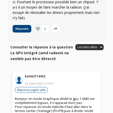
ci. Pourtant le processeur possède bien un chipset. Y
a-t-il un moyen de faire marcher la radeon. (j'ai
essayé de réinstaller les drivers proprement mais rien
n'y fait).
0
Répondre
Consulter la réponse à la question
Le GPU intégré (amd radeon) ne
semble pas être détecté
keli62114433
Le
6 avril 2021
à
14:21
Réponse jugée utile
Bonjour, en mode Graphique dédié le gpu 1 AMD est
complètement bypass, il n'apparait donc pas.
Pour repasser en mode Hybride il faut aller dans le
lenovo center ('Vantage') (Fn+F9) puis à droite 'mode