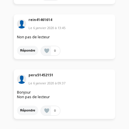
rein41461614
Le
6 janvier 2020
à
13:45
Non pas de lecteur
0
Répondre
peru51452151
Le
6 janvier 2020
à
09:37
Bonjour
Non pas de lecteur
0
Répondre