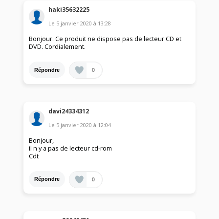
haki35632225
Le
5 janvier 2020
à
13:28
Bonjour. Ce produit ne dispose pas de lecteur CD et
DVD. Cordialement.
0
Répondre
davi24334312
Le
5 janvier 2020
à
12:04
Bonjour,
il n y a pas de lecteur cd-rom
Cdt
0
Répondre