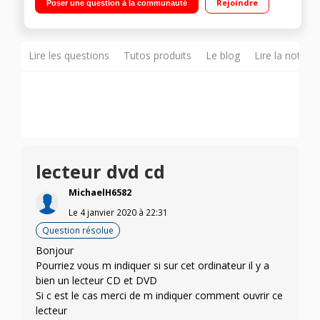
Rejoindre
Poser une question à la communauté
8 Windows 10 - Webcam HD intégrée - HDMI - USB Type C"
Lire les questions
Tutos produits
Le blog
Lire la notice
lecteur dvd cd
MichaelH6582
Le
4 janvier 2020
à
22:31
Question résolue
Bonjour
Pourriez vous m indiquer si sur cet ordinateur il y a
bien un lecteur CD et DVD
Si c est le cas merci de m indiquer comment ouvrir ce
lecteur