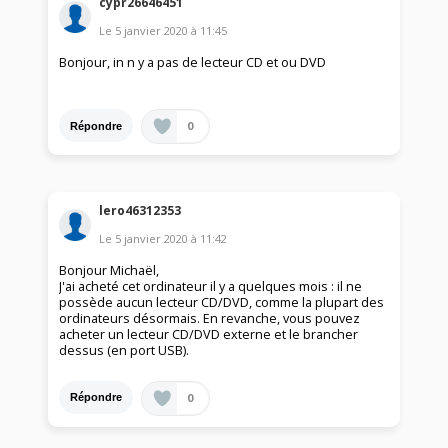
cypr26646451
Le
5 janvier 2020
à
11:45
Bonjour, in n y a pas de lecteur CD et ou DVD
0
Répondre
lero46312353
Le
5 janvier 2020
à
11:42
Bonjour Michaël,
J'ai acheté cet ordinateur il y a quelques mois : il ne
possède aucun lecteur CD/DVD, comme la plupart des
ordinateurs désormais. En revanche, vous pouvez
acheter un lecteur CD/DVD externe et le brancher
dessus (en port USB).
0
Répondre