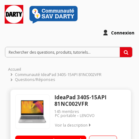
Connexion
Accueil
Communauté IdeaPad 340S-15API 81NC002VFR
Questions/Réponses
IdeaPad 340S-15API
81NC002VFR
145
membres
PC portable
LENOVO
Voir la description
"Ecran LED 15,6""HD Processeur AMD Ryzen 5 3500U RAM 8 Go
- 1 To HDD - 128 Go SSD - Carte graphique AMD Radeon Vega