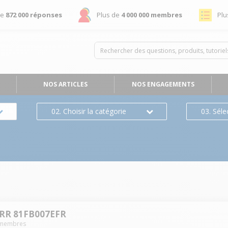
de
872 000 réponses
Plus de
4 000 000 membres
Plu
NOS ARTICLES
NOS ENGAGEMENTS
02. Choisir la catégorie
03. Séle
RR 81FB007EFR
membres