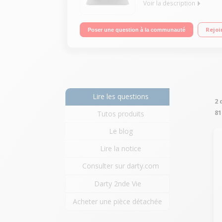
Voir la description
"Ecran LED 15,6"" HD Processeur AMD Ryzen 5 25
Rejoi
Poser une question à la communauté
Type C - Bluetooth 4.1"
Lire les questions
2 
81
Tutos produits
Le blog
Lire la notice
Consulter sur darty.com
Darty 2nde Vie
Acheter une pièce détachée