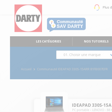
Plus 
LES CATÉGORIES
NOS TUTORIELS
01. Choisir une marque
Accueil
Communauté IDEAPAD 330S-15ARR 81FB007EFR
IDEAPAD 330S-15A
PC portable
LENOVO
-
88