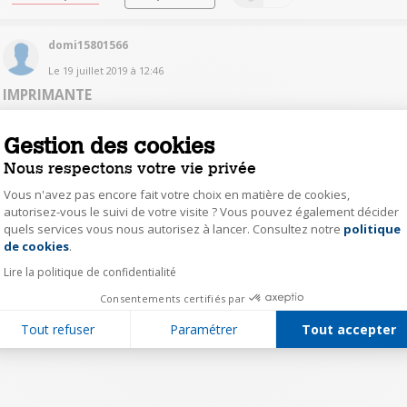
domi15801566
Le
19 juillet 2019
à
12:46
IMPRIMANTE
BONJOURQUELLE IMPRIMANTE COMPATIBLE AVEC LENOVO
IDEAPAD 330 SMERCI
Gestion des cookies
Nous respectons votre vie privée
Lire les 4 réponses
Répondre
0
Vous n'avez pas encore fait votre choix en matière de cookies,
autorisez-vous le suivi de votre visite ? Vous pouvez également décider
quels services vous nous autorisez à lancer. Consultez notre
politique
Axeptio consent
1
de cookies
.
Lire la politique de confidentialité
Consentements certifiés par
Tout refuser
Paramétrer
Tout accepter