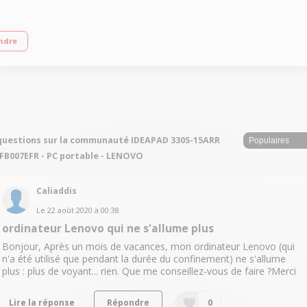
00U RAM 8 Go - 1 To HDD + 128 Go SSD - Carte graphique AMD Radeon Vega 8 
ndre
questions sur la communauté IDEAPAD 330S-15ARR
FB007EFR - PC portable - LENOVO
Caliaddis
Le
22 août 2020
à
00:38
ordinateur Lenovo qui ne s'allume plus
Bonjour, Après un mois de vacances, mon ordinateur Lenovo (qui
n'a été utilisé que pendant la durée du confinement) ne s'allume
plus : plus de voyant... rien. Que me conseillez-vous de faire ?Merci
Lire la réponse
Répondre
0