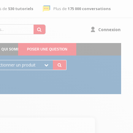
s de
530 tutoriels
Plus de
175 000 conversations
Connexion
QUI SOMMES-NOUS
POSER UNE QUESTION
ctionner un produit