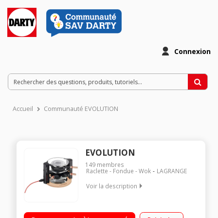
Connexion
Accueil
Communauté EVOLUTION
EVOLUTION
149
membres
Raclette - Fondue - Wok
LAGRANGE
Voir la description
Raclettes multi-recettes : raclettes, reblochonnade,
camembert fondu... Plateau en verre trempé transparent 8