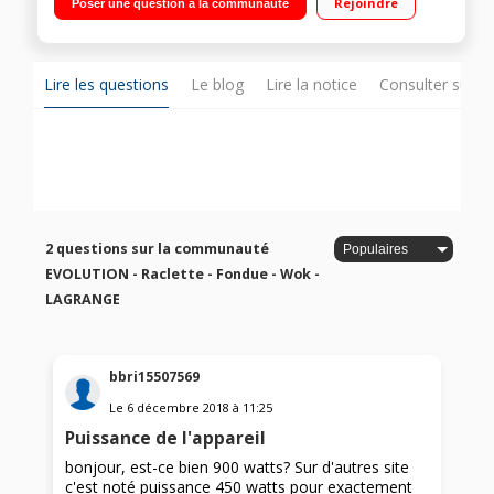
Rejoindre
Poser une question à la communauté
poêlons + 2 grand poêlons en revêtement anti-adhésif 2
interrupteurs marche arrêt avec voyant lumineux
Lire les questions
Le blog
Lire la notice
Consulter sur d
2 questions sur la communauté
EVOLUTION - Raclette - Fondue - Wok -
LAGRANGE
bbri15507569
Le
6 décembre 2018
à
11:25
Puissance de l'appareil
bonjour, est-ce bien 900 watts? Sur d'autres site
c'est noté puissance 450 watts pour exactement