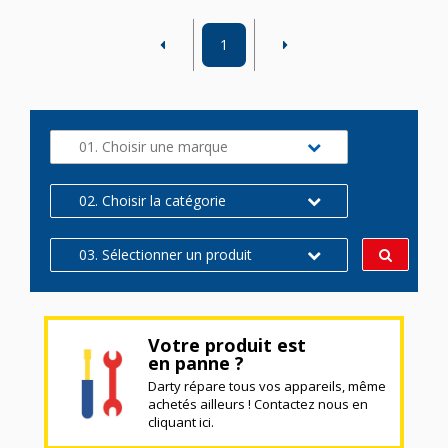
1
01. Choisir une marque
02. Choisir la catégorie
03. Sélectionner un produit
Votre produit est
en panne ?
Darty répare tous vos appareils, même
achetés ailleurs ! Contactez nous en
cliquant ici.