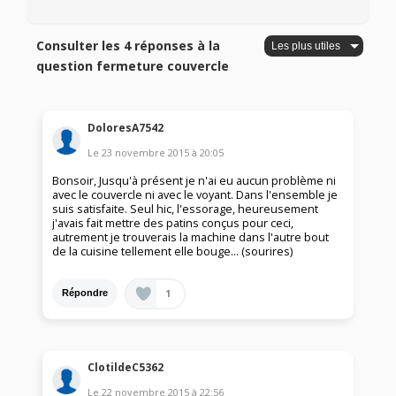
Consulter les 4 réponses à la
question fermeture couvercle
DoloresA7542
Le
23 novembre 2015
à
20:05
Bonsoir, Jusqu'à présent je n'ai eu aucun problème ni
avec le couvercle ni avec le voyant. Dans l'ensemble je
suis satisfaite. Seul hic, l'essorage, heureusement
j'avais fait mettre des patins conçus pour ceci,
autrement je trouverais la machine dans l'autre bout
de la cuisine tellement elle bouge... (sourires)
1
Répondre
ClotildeC5362
Le
22 novembre 2015
à
22:56