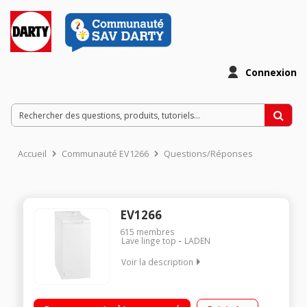
Connexion
Accueil
Communauté EV1266
Questions/Réponses
EV1266
615
membres
Lave linge top
LADEN
Voir la description
Capacité 6,5 kg (tambour 42 L) - Classe A++ Essorage jusqu'à
1200 tours/min Départ différé Basse consommation