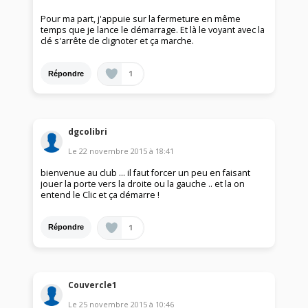
Pour ma part, j'appuie sur la fermeture en même
temps que je lance le démarrage. Et là le voyant avec la
clé s'arrête de clignoter et ça marche.
1
Répondre
dgcolibri
Le
22 novembre 2015
à
18:41
bienvenue au club ... il faut forcer un peu en faisant
jouer la porte vers la droite ou la gauche .. et la on
entend le Clic et ça démarre !
1
Répondre
Couvercle1
Le
25 novembre 2015
à
10:46