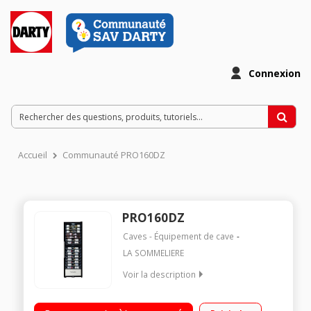
Connexion
Accueil
Communauté PRO160DZ
PRO160DZ
Caves - Équipement de cave
LA SOMMELIERE
Voir la description
Capacité 152 bouteilles - Dimensions (H-L-P) : 184.5 x 59.5 x
67.5 cm - Cave double zone 15 clayettes en fil d'acier type