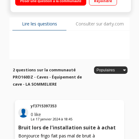
Rejoindre
Poser une question à la communauté
coulissant Cave connectée via l'application Vinotag Porte anti-
UV avec serrure - Fonction hiver
Lire les questions
Consulter sur darty.com
2 questions sur la communauté
PRO160DZ - Caves - Équipement de
cave - LA SOMMELIERE
yf3715397353
0
like
Le
17 janvier 2024
à
18:45
Bruit lors de l'installation suite à achat
Bonjource frigo fait pas mal de bruit à