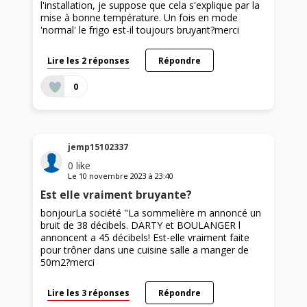
l'installation, je suppose que cela s'explique par la
mise à bonne température. Un fois en mode
'normal' le frigo est-il toujours bruyant?merci
Lire les 2 réponses
Répondre
0
jemp15102337
0
like
Le
10 novembre 2023
à
23:40
Est elle vraiment bruyante?
bonjourLa société "La sommelière m annoncé un
bruit de 38 décibels. DARTY et BOULANGER l
annoncent a 45 décibels! Est-elle vraiment faite
pour trôner dans une cuisine salle a manger de
50m2?merci
Lire les 3 réponses
Répondre