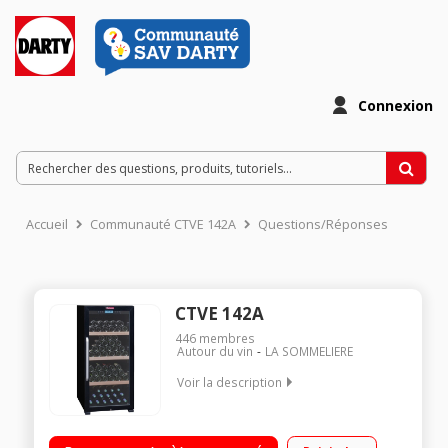
Connexion
Accueil
Communauté CTVE 142A
Questions/Réponses
CTVE 142A
446
membres
Autour du vin
LA SOMMELIERE
Voir la description
149 bouteilles - Classe G - 41dB 3 clayettes en bois massif
Dimensions HxLxP : 128x59.5x71 cm Fonction hiver - Porte vitr?