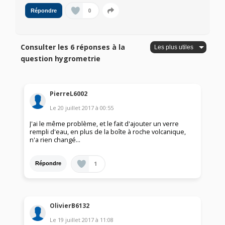
0
Répondre
Consulter les 6 réponses à la
question hygrometrie
PierreL6002
Le
20 juillet 2017
à
00:55
J'ai le même problème, et le fait d'ajouter un verre
rempli d'eau, en plus de la boîte à roche volcanique,
n'a rien changé...
1
Répondre
OlivierB6132
Le
19 juillet 2017
à
11:08