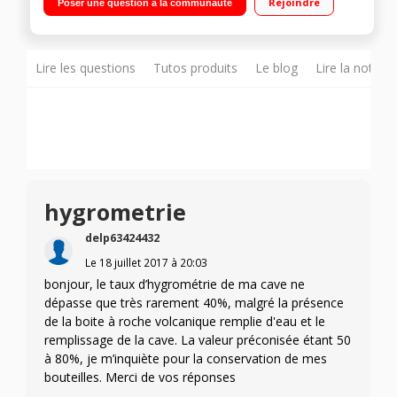
Rejoindre
Poser une question à la communauté
e anti-UV
Lire les questions
Tutos produits
Le blog
Lire la notice
hygrometrie
delp63424432
Le
18 juillet 2017
à
20:03
bonjour, le taux d’hygrométrie de ma cave ne
dépasse que très rarement 40%, malgré la présence
de la boite à roche volcanique remplie d'eau et le
remplissage de la cave. La valeur préconisée étant 50
à 80%, je m’inquiète pour la conservation de mes
bouteilles. Merci de vos réponses