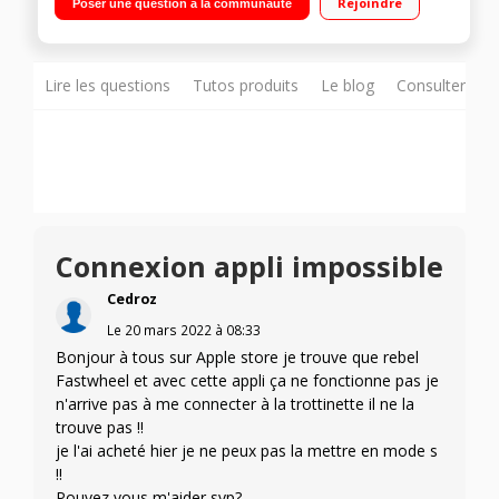
Rejoindre
Poser une question à la communauté
d'étanchéité : IPX5 (Display) - IPX7 (Deck)
Lire les questions
Tutos produits
Le blog
Consulter sur
Connexion appli impossible
Cedroz
Le
20 mars 2022
à
08:33
Bonjour à tous sur Apple store je trouve que rebel
Fastwheel et avec cette appli ça ne fonctionne pas je
n'arrive pas à me connecter à la trottinette il ne la
trouve pas !!
je l'ai acheté hier je ne peux pas la mettre en mode s
!!
Pouvez vous m'aider svp?