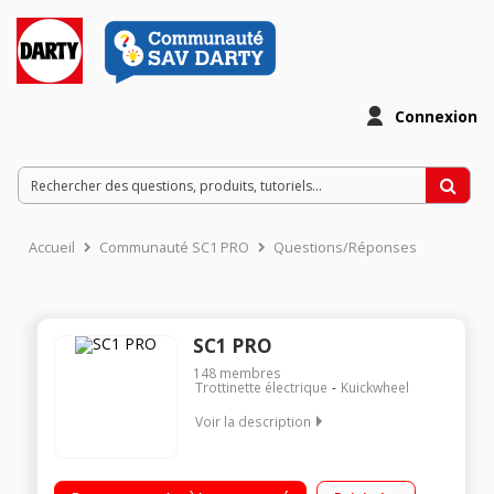
Connexion
Accueil
Communauté SC1 PRO
Questions/Réponses
SC1 PRO
148
membres
Trottinette électrique
Kuickwheel
Voir la description
Vitesse maximale 25 km/h Poids maximum supporté 100 kg
Batterie 36V - 13000 mAh Autonomie de 50 km - Norme