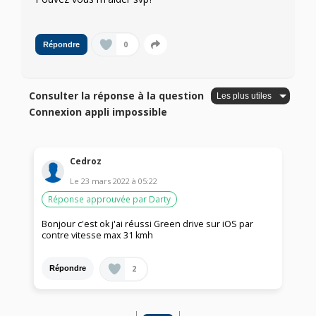
0
Répondre
Consulter la réponse à la question
Connexion appli impossible
Cedroz
Le
23 mars 2022
à
05:22
Réponse approuvée par Darty
Bonjour c'est ok j'ai réussi Green drive sur iOS par
contre vitesse max 31 kmh
2
Répondre