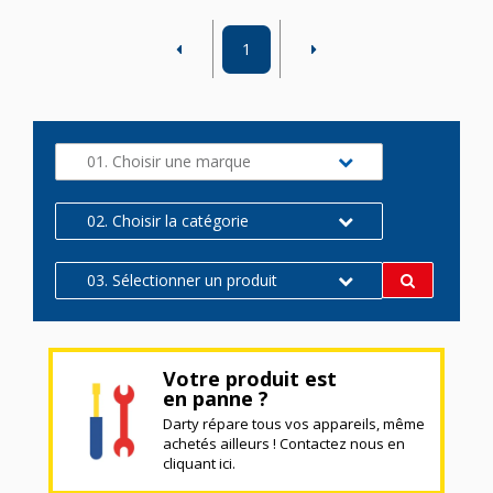
1
01. Choisir une marque
02. Choisir la catégorie
03. Sélectionner un produit
Votre produit est
en panne ?
Darty répare tous vos appareils, même
achetés ailleurs ! Contactez nous en
cliquant ici.