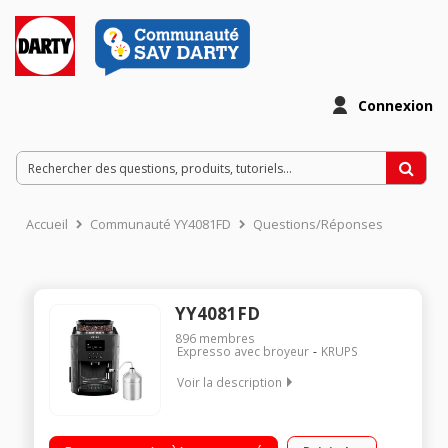
Connexion
Accueil
Communauté YY4081FD
Questions/Réponses
YY4081FD
896
membres
Expresso avec broyeur
KRUPS
Voir la description
Pression 15 bar - Café en grains Réservoir amovible 1.7L 3
recettes pré-enregistrées - Ecran LCD intuitif Fonction One