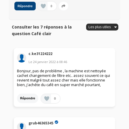
0
Répondre
Consulter les 7 réponses à la
question Café clair
c.ke31224222
Le
24 janvier 2022
à
08:46
Bonjour, pas de probléme , la machine est nettoyée
cachet changement de filtre etc.. assez souvent ce qui
revient malgré tout assez cher mais elle fonctionne
bien, j'achéte du café en super marché pourtant,
0
Répondre
grub46365345