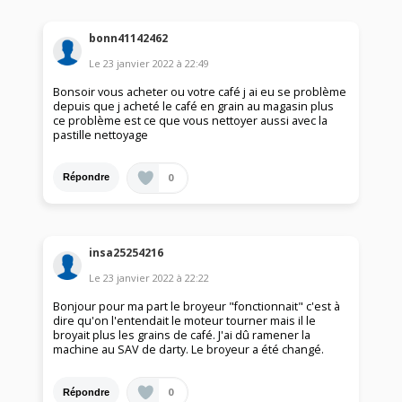
bonn41142462
Le
23 janvier 2022
à
22:49
Bonsoir vous acheter ou votre café j ai eu se problème
depuis que j acheté le café en grain au magasin plus
ce problème est ce que vous nettoyer aussi avec la
pastille nettoyage
0
Répondre
insa25254216
Le
23 janvier 2022
à
22:22
Bonjour pour ma part le broyeur "fonctionnait" c'est à
dire qu'on l'entendait le moteur tourner mais il le
broyait plus les grains de café. J'ai dû ramener la
machine au SAV de darty. Le broyeur a été changé.
0
Répondre