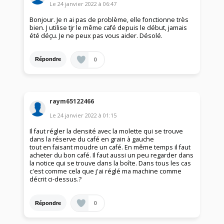
Le
24 janvier 2022
à
06:47
Bonjour. Je n ai pas de problème, elle fonctionne très
bien. J utilise tjr le même café depuis le début, jamais
été déçu. Je ne peux pas vous aider. Désolé.
0
Répondre
raym65122466
Le
24 janvier 2022
à
01:15
Il faut régler la densité avec la molette qui se trouve
dans la réserve du café en grain à gauche
tout en faisant moudre un café. En même temps il faut
acheter du bon café. Il faut aussi un peu regarder dans
la notice qui se trouve dans la boîte. Dans tous les cas
c'est comme cela que j'ai réglé ma machine comme
décrit ci-dessus.?
0
Répondre