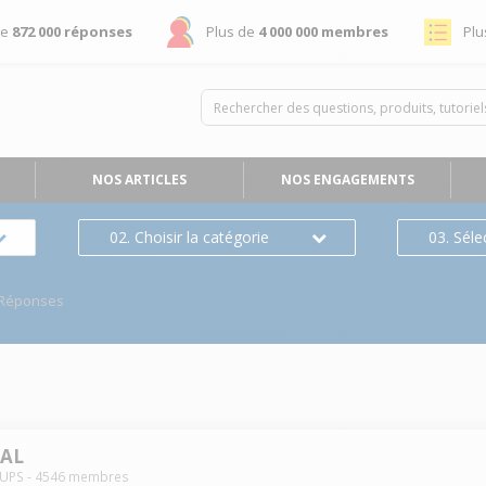
de
872 000 réponses
Plus de
4 000 000 membres
Plu
NOS ARTICLES
NOS ENGAGEMENTS
02. Choisir la catégorie
03. Séle
/Réponses
IAL
UPS
-
4546
membres