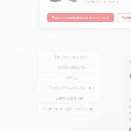
Voir la description
Machine à café à grains - Pression 15 bars 3 rece
Rejoi
Poser une question à la communauté
machine expresso avec broyeur à grains - Fabriq
Lire les questions
Tutos produits
Le blog
Consulter sur darty.com
Darty 2nde Vie
Acheter une pièce détachée