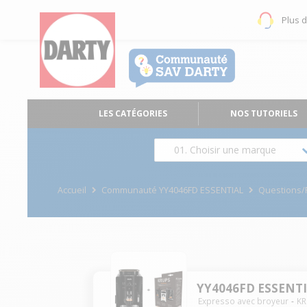
Plus 
LES CATÉGORIES
NOS TUTORIELS
01. Choisir une marque
Accueil
Communauté YY4046FD ESSENTIAL
Questions
YY4046FD ESSENT
Expresso avec broyeur
KR