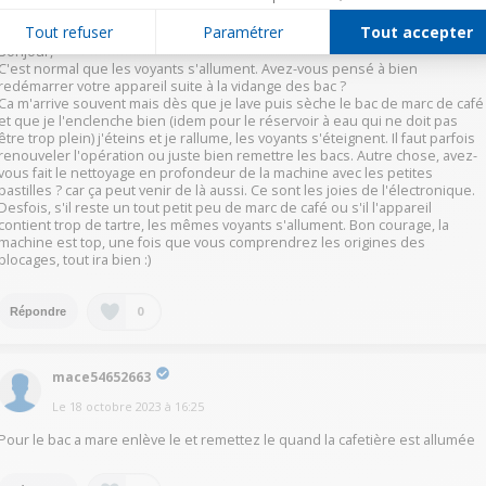
Le
18 octobre 2023
à
16:48
Tout refuser
Paramétrer
Tout accepter
Bonjour,
C'est normal que les voyants s'allument. Avez-vous pensé à bien
redémarrer votre appareil suite à la vidange des bac ?
Ca m'arrive souvent mais dès que je lave puis sèche le bac de marc de café
et que je l'enclenche bien (idem pour le réservoir à eau qui ne doit pas
être trop plein) j'éteins et je rallume, les voyants s'éteignent. Il faut parfois
renouveler l'opération ou juste bien remettre les bacs. Autre chose, avez-
vous fait le nettoyage en profondeur de la machine avec les petites
pastilles ? car ça peut venir de là aussi. Ce sont les joies de l'électronique.
Desfois, s'il reste un tout petit peu de marc de café ou s'il l'appareil
contient trop de tartre, les mêmes voyants s'allument. Bon courage, la
machine est top, une fois que vous comprendrez les origines des
blocages, tout ira bien :)
0
Répondre
mace54652663
Le
18 octobre 2023
à
16:25
Pour le bac a mare enlève le et remettez le quand la cafetière est allumée