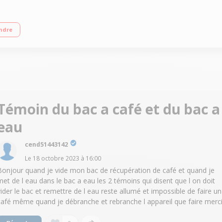
ttes de café en accès direct + Boissons personnalisables Réservoir amovible 1,
ndre
ué en France
Témoin du bac a café et du bac a
eau
cend51443142
Le
18 octobre 2023
à
16:00
Bonjour quand je vide mon bac de récupération de café et quand je
met de l eau dans le bac a eau les 2 témoins qui disent que l on doit
vider le bac et remettre de l eau reste allumé et impossible de faire un
café même quand je débranche et rebranche l appareil que faire merc