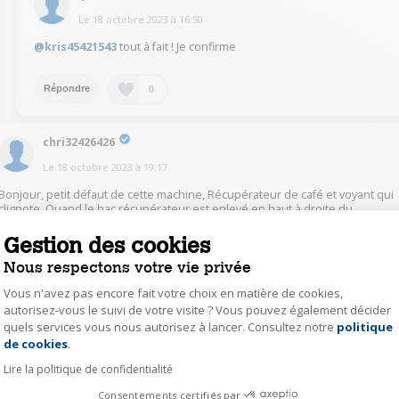
Le
18 octobre 2023
à
16:50
@kris45421543
tout à fait ! Je confirme
0
Répondre
chri32426426
Le
18 octobre 2023
à
19:17
Bonjour, petit défaut de cette machine, Récupérateur de café et voyant qui
clignote, Quand le bac récupérateur est enlevé en haut à droite du
logement il y a une languette de plastique que je pousse vers le haut et
quand je remet en place le bac le voyant ne clignote plus, hélas il faut le
Gestion des cookies
faire de temps en temps.
Nous respectons votre vie privée
Bac d'eau je m'assure qu'il est bien en place à fond et je ne l'enlève jamais
pour faire le plein sauf pour le nettoyer.
Vous n'avez pas encore fait votre choix en matière de cookies,
En espérant que cela peut aider
autorisez-vous le suivi de votre visite ? Vous pouvez également décider
quels services vous nous autorisez à lancer. Consultez notre
politique
Axeptio consent
0
Répondre
de cookies
.
Lire la politique de confidentialité
lyvi36664656
Consentements certifiés par