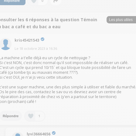
0
Répondre
onsulter les 6 réponses à la question Témoin
 bac a café et du bac a eau
kris45421543
Le
18 octobre 2023
à
16:36
La machine a t'elle déjà eu un cycle de nettoyage ?
Si c'est NON, c'est donc normal qu'il soit impossible de réaliser un café.
C'est un cycle qui prend 10/15´ et qui bloque toute possibilité de faire un
café (ça tombe tjs au mauvais moment ????).
si c'est OUI, je n'ai js vecu cette situation.
c'est une super machine, une des plus simple à utiliser et fiable du marché
Ds le pire des cas, contactez le sav ou vs devriez avoir un centre de
réparation à proximité de chez vs (y'en a partout sur le territoire)
bon (prochain) café !
1
Répondre
lyvi36664656