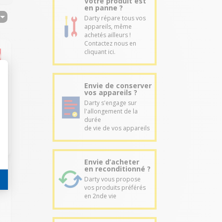
Votre produit est
en panne ?
Darty répare tous vos
appareils, même
achetés ailleurs !
Contactez nous en
cliquant ici.
Envie de conserver
vos appareils ?
s
Darty s'engage sur
r
l'allongement de la
durée
de vie de vos appareils
Envie d’acheter
en reconditionné ?
Darty vous propose
vos produits préférés
en 2nde vie