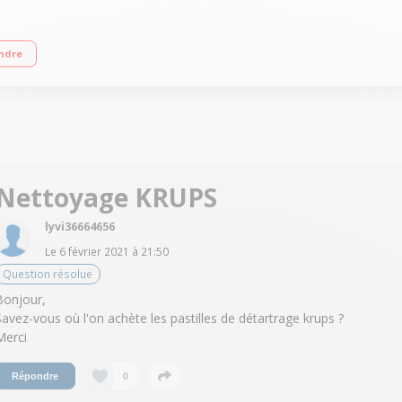
ttes de café en accès direct + Boissons personnalisables Réservoir amovible 1,
ndre
ué en France
Nettoyage KRUPS
lyvi36664656
Le
6 février 2021
à
21:50
Question résolue
Bonjour,
Savez-vous où l'on achète les pastilles de détartrage krups ?
Merci
0
Répondre