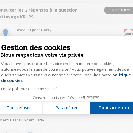
nsulter les 2 réponses à la question
ettoyage KRUPS
Pascal Expert Darty
Le
15 février 2021
à
15:30
Réponse jugée utile
Gestion des cookies
Nous respectons votre vie privée
Bonjour, regardez ce lien. Bonne journée.
https://www.darty.com/nav/achat/accessoires/entretien_cafetiere_expres
Vous n'avez pas encore fait votre choix en matière de cookies,
o/autre_accessoire_cafe/krups_krups_kit_de_d_eacute_tartrage_pour_exp
autorisez-vous le suivi de votre visite ? Vous pouvez également décider
esso_f054_00_1b__MK96508789.html
quels services vous nous autorisez à lancer. Consultez notre
politique
Axeptio consent
de cookies
.
0
Répondre
Lire la politique de confidentialité
Consentements certifiés par
Auteur(e)
lyvi36664656
Tout refuser
Paramétrer
Tout accepter
Le
15 février 2021
à
15:47
Merci Pascal Expert Darty