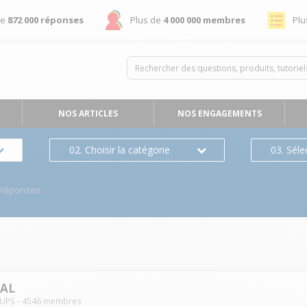
de
872 000 réponses
Plus de
4 000 000 membres
Plu
NOS ARTICLES
NOS ENGAGEMENTS
02. Choisir la catégorie
03. Séle
/Réponses
IAL
UPS
-
4546
membres