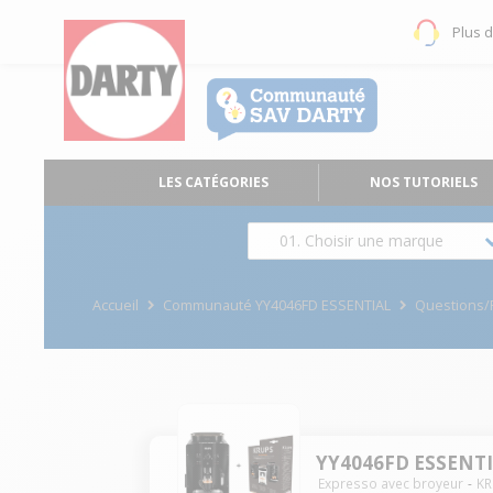
Plus 
LES CATÉGORIES
NOS TUTORIELS
01. Choisir une marque
Accueil
Communauté YY4046FD ESSENTIAL
Questions
YY4046FD ESSENT
Expresso avec broyeur
KR