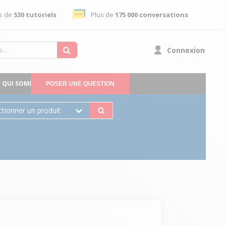
s de
530 tutoriels
Plus de
175 000 conversations
Connexion
QUI SOMMES-NOUS
POSER UNE QUESTION
ctionner un produit