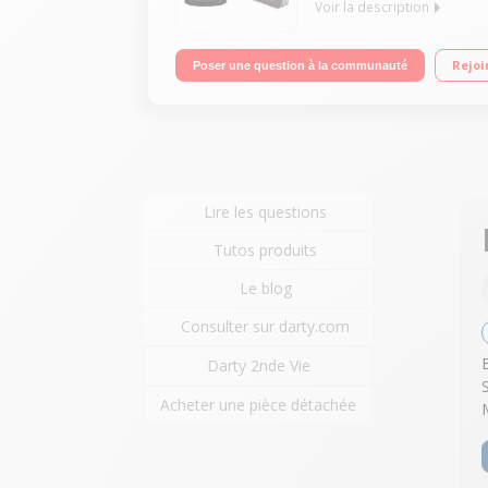
Voir la description
Machine à café à grains - Pression 15 bars 3 rece
Rejoi
Poser une question à la communauté
machine expresso avec broyeur à grains - Fabriq
Lire les questions
Tutos produits
Le blog
Consulter sur darty.com
Darty 2nde Vie
Acheter une pièce détachée