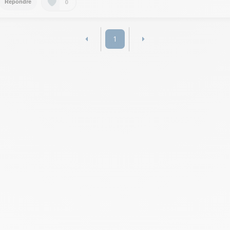
0
Répondre
1