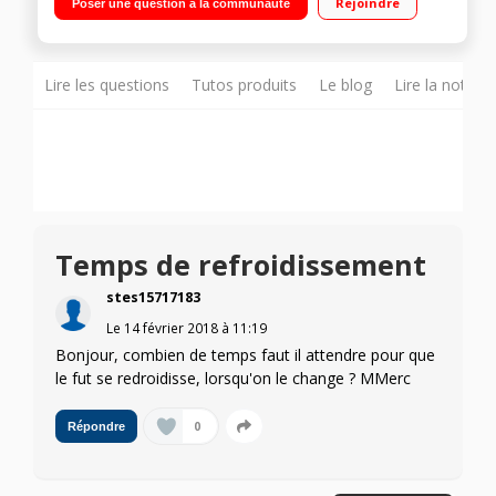
Rejoindre
Poser une question à la communauté
idéale de 4°C Pour fût de 5 litres - Stabilité et sécurité enfants
Lire les questions
Tutos produits
Le blog
Lire la notice
Temps de refroidissement
stes15717183
Le
14 février 2018
à
11:19
Bonjour, combien de temps faut il attendre pour que
le fut se redroidisse, lorsqu'on le change ? MMerc
0
Répondre