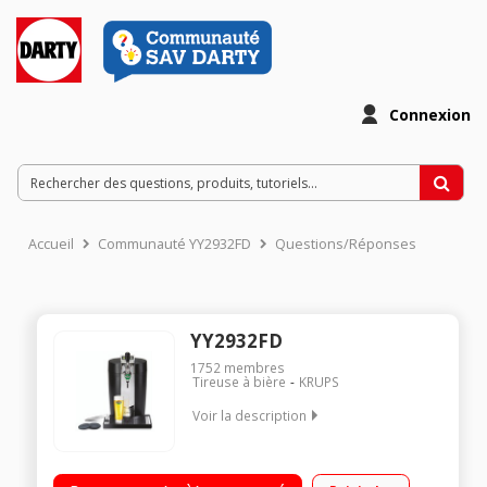
Connexion
Accueil
Communauté YY2932FD
Questions/Réponses
YY2932FD
1752
membres
Tireuse à bière
KRUPS
Voir la description
Tireuse à bière, pression de qualité professionnelle Ecran LED
avec indicateur de remplissage et température Temperature