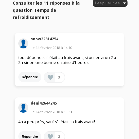
Consulter les 11 réponses à la
question Temps de
refroidissement
snow22314254
Le
14 février 2018
à
14:10
tout dépend si il était au frais avant, si oui environ 2 à
2h sinon une bonne dizaine d'heures
3
Répondre
deni42644245
Le
14 février 2018
à
13:31
4h à peu près, sauf s’il était au frais avant!
2
Répondre