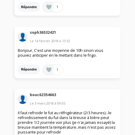
1
Répondre
soph36532421
Le
14 février 2018
à
13:32
Bonjour, C'est une moyenne de 10h sinon vous
pouvez anticiper en le mettant dans le frigo.
1
Répondre
bouc62354663
Le
3 mars 2018
à
09:05
il faut refroidir le fut au réfrigérateur (2/3 heures)...le
refroidissement du fut dans la tireuse à bière peut
prendre 1/2 journée voir plus (je n'ai jamais essayé) la
tireuse maintient la température..mais n'est pas assez
puissante pour refroidir