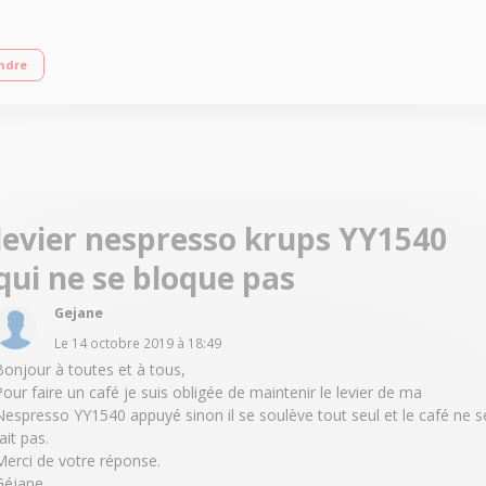
mpacte et simple d'utilisation Fournie avec 14 capsules
ndre
levier nespresso krups YY1540
qui ne se bloque pas
Gejane
Le
14 octobre 2019
à
18:49
Bonjour à toutes et à tous,
Pour faire un café je suis obligée de maintenir le levier de ma
Nespresso YY1540 appuyé sinon il se soulève tout seul et le café ne s
ait pas.
Merci de votre réponse.
Géjane