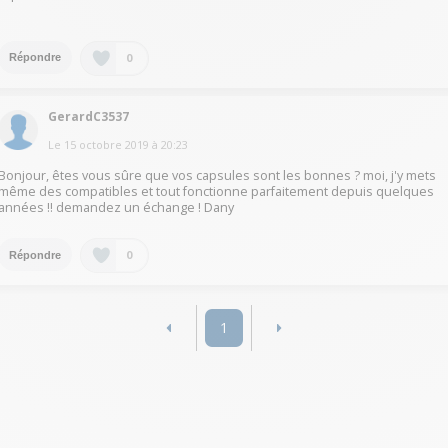
0
Répondre
GerardC3537
Le
15 octobre 2019
à
20:23
Bonjour, êtes vous sûre que vos capsules sont les bonnes ? moi, j'y mets
même des compatibles et tout fonctionne parfaitement depuis quelques
années !! demandez un échange ! Dany
0
Répondre
1