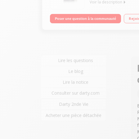
Voir la description
Expresso à capsule (Pression 19 bar) Discrète, co
Rejoi
Poser une question à la communauté
Lire les questions
Le blog
Lire la notice
Consulter sur darty.com
Darty 2nde Vie
Acheter une pièce détachée
f