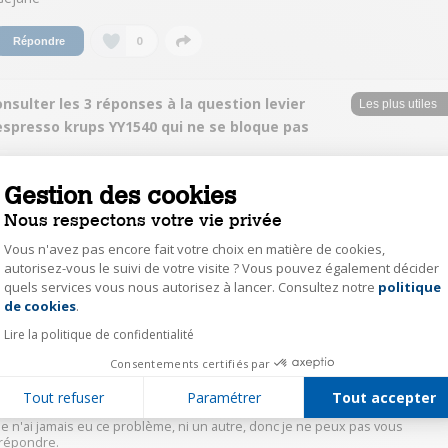
0
Répondre
nsulter les 3 réponses à la question levier
espresso krups YY1540 qui ne se bloque pas
Gejane
Gestion des cookies
Le
15 octobre 2019
à
21:03
Nous respectons votre vie privée
Merci pour cette réponse mais en fait j'ai tout simplement resserré les vis
du levier avec un embout torx et à priori ça marche, le levier reste en place.
Vous n'avez pas encore fait votre choix en matière de cookies,
Merci encore
autorisez-vous le suivi de votre visite ? Vous pouvez également décider
quels services vous nous autorisez à lancer. Consultez notre
politique
Axeptio consent
de cookies
.
1
Répondre
Lire la politique de confidentialité
Consentements certifiés par
MartineV1768
Le
17 octobre 2019
à
13:25
Tout refuser
Paramétrer
Tout accepter
Je n'ai jamais eu ce problème, ni un autre, donc je ne peux pas vous
répondre.