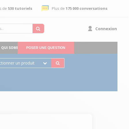
s de
530 tutoriels
Plus de
175 000 conversations
Connexion
QUI SOMMES-NOUS
POSER UNE QUESTION
ctionner un produit