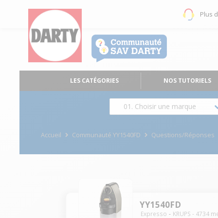
Plus 
LES CATÉGORIES
NOS TUTORIELS
01. Choisir une marque
Accueil
Communauté YY1540FD
Questions/Réponses
YY1540FD
Expresso
KRUPS
-
4734
me