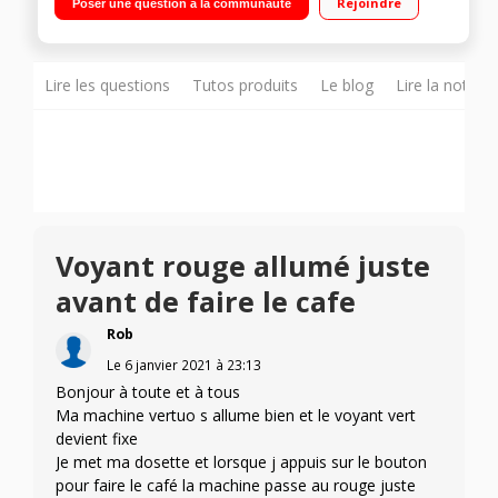
Rejoindre
Poser une question à la communauté
Simplicité: un seul bouton pour toutes les tailles de tasse
Lire les questions
Tutos produits
Le blog
Lire la notice
Voyant rouge allumé juste
avant de faire le cafe
Rob
Le
6 janvier 2021
à
23:13
Bonjour à toute et à tous
Ma machine vertuo s allume bien et le voyant vert
devient fixe
Je met ma dosette et lorsque j appuis sur le bouton
pour faire le café la machine passe au rouge juste