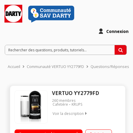
Connexion
Accueil
Communauté VERTUO YY2779FD
Questions/Réponses
VERTUO YY2779FD
260
membres
Cafetière
KRUPS
Voir la description
Système à capsules Vertuo Nespresso 5 tailles de tasses de
40 à 410 ml Un système d’extraction exclusif la Centrifusion®