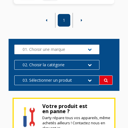
1
01. Choisir une marque
02. Choisir la catégorie
03. Sélectionner un produit
Votre produit est
en panne ?
Darty répare tous vos appareils, même
achetés ailleurs ! Contactez nous en
cliquant ici.