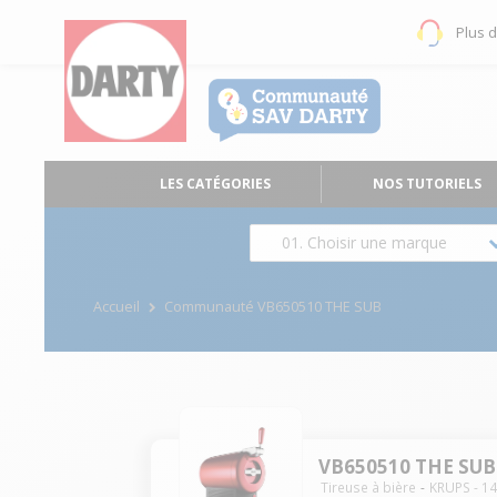
Plus 
LES CATÉGORIES
NOS TUTORIELS
01. Choisir une marque
Accueil
Communauté VB650510 THE SUB
VB650510 THE SUB
Tireuse à bière
KRUPS
-
1