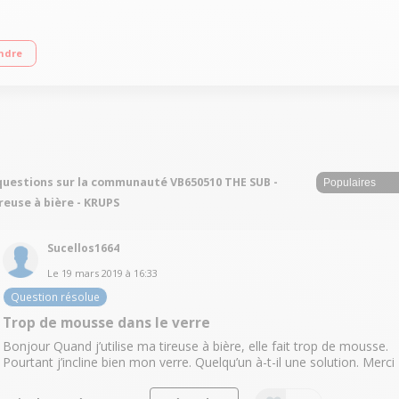
ants Puissance 58 Watts Compact, léger et design
ndre
questions sur la communauté VB650510 THE SUB -
reuse à bière - KRUPS
Sucellos1664
Le
19 mars 2019
à
16:33
Question résolue
Trop de mousse dans le verre
Bonjour Quand j’utilise ma tireuse à bière, elle fait trop de mousse.
Pourtant j’incline bien mon verre. Quelqu’un à-t-il une solution. Merci