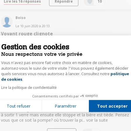
Lire les 16 réponses
Répondre
10
Boiso
Le
10 juin 2020
à
20:13
Voyant rouge clignote
bonjourLe voyant rouge clignote ne se met jamais vertque
Gestion des cookies
fairemerci
Nous respectons votre vie privée
Lire les 6 réponses
Répondre
1
Vous n'avez pas encore fait votre choix en matière de cookies,
autorisez-vous le suivi de votre visite ? Vous pouvez également décider
quels services vous nous autorisez à lancer. Consultez notre
politique
Axeptio consent
Nanou1974
de cookies
.
0
like
Lire la politique de confidentialité
Le
9 septembre 2024
à
13:39
SUB sans pression
Consentements certifiés par
Bonjour à tous, j'ai besoin de votre aide. Ma tireuse a un souci. Je
Tout refuser
Paramétrer
Tout accepter
viens de changer le fût. La machine fait un bruit permanent. J'airrive
à sortir 1 verre mais ensuite elle stoppe et la bière est tiède. Pensez
vous que ce soit la pompe? où trouver la pi...
voir la suite