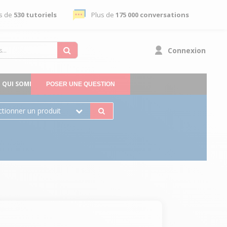
s de
530 tutoriels
Plus de
175 000 conversations
Connexion
QUI SOMMES-NOUS
POSER UNE QUESTION
ctionner un produit