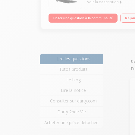
Voir la description
Bière pression Indicateur de température par voy
Rejoi
Poser une question à la communauté
Lire les questions
3 
Ti
Tutos produits
Le blog
Lire la notice
Consulter sur darty.com
Darty 2nde Vie
Acheter une pièce détachée