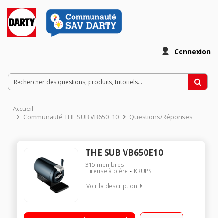
Connexion
Accueil
Communauté THE SUB VB650E10
Questions/Réponses
THE SUB VB650E10
315
membres
Tireuse à bière
KRUPS
Voir la description
Bière pression Indicateur de température par voyants
Puissance 58 Watts Compact, léger et design