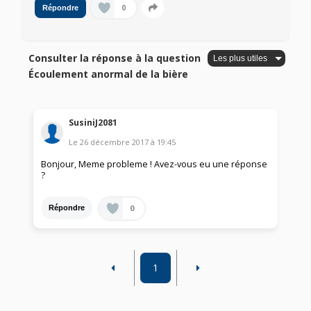
0
Répondre
Consulter la réponse à la question
Écoulement anormal de la bière
SusiniJ2081
Le
26 décembre 2017
à
19:45
Bonjour, Meme probleme ! Avez-vous eu une réponse
?
0
Répondre
1