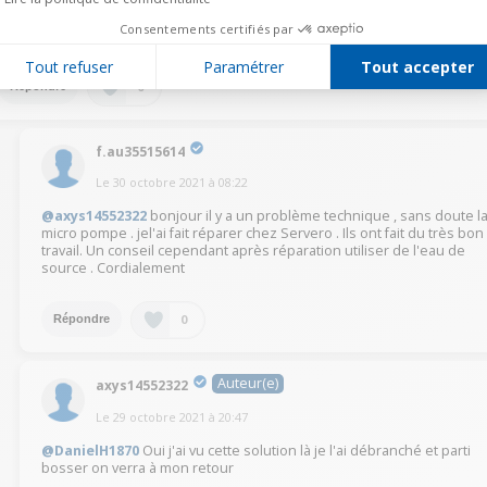
Désolé ce problème ne s'est jamais produit avec ma machine mais peut-
Consentements certifiés par
être en la débranchant cela remettra tout à zéro
Tout refuser
Paramétrer
Tout accepter
0
Répondre
f.au35515614
Le
30 octobre 2021
à
08:22
@axys14552322
bonjour il y a un problème technique , sans doute l
micro pompe . jel'ai fait réparer chez Servero . Ils ont fait du très bon
travail. Un conseil cependant après réparation utiliser de l'eau de
source . Cordialement
0
Répondre
Auteur(e)
axys14552322
Le
29 octobre 2021
à
20:47
@DanielH1870
Oui j'ai vu cette solution là je l'ai débranché et parti
bosser on verra à mon retour