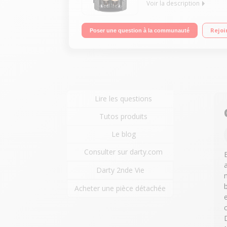
Voir la description
Pression 15 bar - Café en grains 3 recettes - Bus
Rejoi
Poser une question à la communauté
Lire les questions
Tutos produits
Le blog
Consulter sur darty.com
Darty 2nde Vie
Acheter une pièce détachée