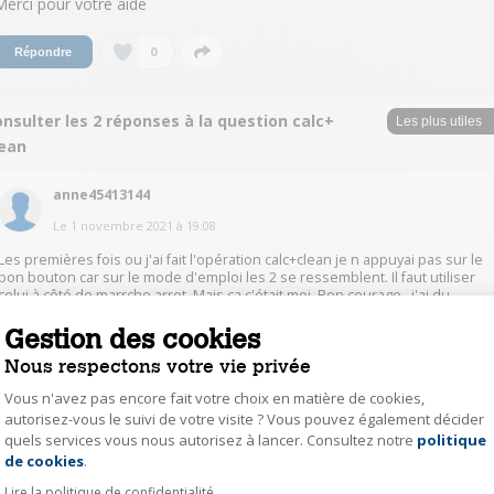
Merci pour votre aide
0
Répondre
nsulter les 2 réponses à la question calc+
lean
anne45413144
Le
1 novembre 2021
à
19:08
Les premières fois ou j'ai fait l'opération calc+clean je n appuyai pas sur le
bon bouton car sur le mode d'emploi les 2 se ressemblent. Il faut utiliser
celui à côté de marrche arret. Mais ca c'était moi. Bon courage.. j'ai du
l'envoyer en réparation car mon café était trop caramélisé donc
encrassement. Si non depuis sans problème.
Gestion des cookies
Nous respectons votre vie privée
0
Répondre
Vous n'avez pas encore fait votre choix en matière de cookies,
autorisez-vous le suivi de votre visite ? Vous pouvez également décider
quels services vous nous autorisez à lancer. Consultez notre
politique
Axeptio consent
DanielH1870
de cookies
.
Le
29 octobre 2021
à
20:10
Lire la politique de confidentialité