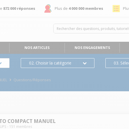
de
872 000 réponses
Plus de
4 000 000 membres
Plu
NOS ARTICLES
NOS ENGAGEMENTS
02. Choisir la catégorie
03. Séle
NUEL
Questions/Réponses
AUTO COMPACT MANUEL
UPS
-
151
membres