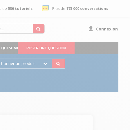
s de
530 tutoriels
Plus de
175 000 conversations
Connexion
QUI SOMMES-NOUS
POSER UNE QUESTION
ctionner un produit