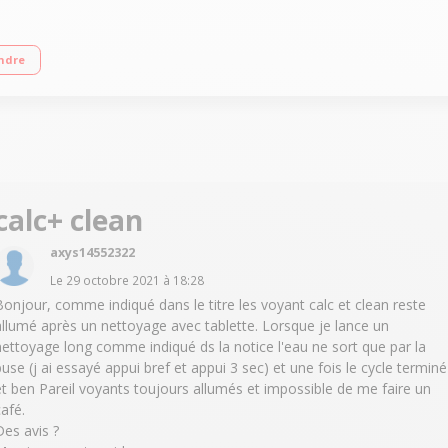
e vapeur et eau chaude Programme de nettoyage et détartrage 3 finesses de br
ndre
calc+ clean
axys14552322
Le
29 octobre 2021
à
18:28
Bonjour, comme indiqué dans le titre les voyant calc et clean reste
allumé après un nettoyage avec tablette. Lorsque je lance un
nettoyage long comme indiqué ds la notice l'eau ne sort que par la
buse (j ai essayé appui bref et appui 3 sec) et une fois le cycle terminé
et ben Pareil voyants toujours allumés et impossible de me faire un
café.
Des avis ?