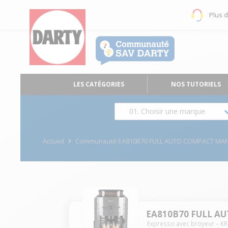
Plus 
LES CATÉGORIES
NOS TUTORIELS
01. Choisir une marque
Accueil
Communauté EA810B70 FULL AUTO COMPACT MA
EA810B70 FULL 
Expresso avec broyeur
KR