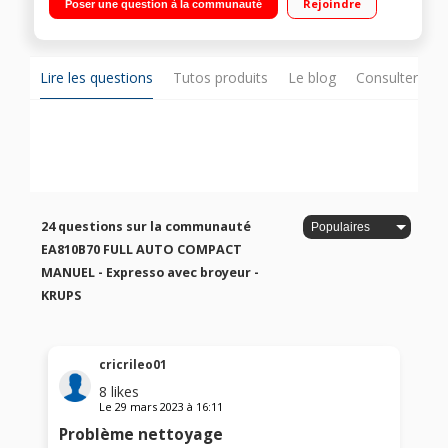
Rejoindre
Poser une question à la communauté
de broyage - Cartouche filtrante
Lire les questions
Tutos produits
Le blog
Consulter sur
24 questions sur la communauté
EA810B70 FULL AUTO COMPACT
MANUEL - Expresso avec broyeur -
KRUPS
cricrileo01
8
likes
Le
29 mars 2023
à
16:11
Problème nettoyage