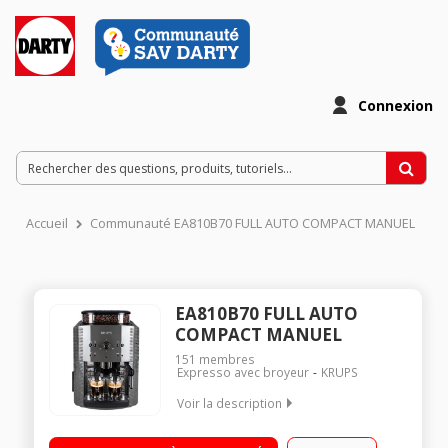
Connexion
Accueil
Communauté EA810B70 FULL AUTO COMPACT MANUEL
EA810B70 FULL AUTO
COMPACT MANUEL
151
membres
Expresso avec broyeur
KRUPS
Voir la description
Pression 15 bar - Café en grains 3 recettes - Buse vapeur et
eau chaude Programme de nettoyage et détartrage 3 finesses