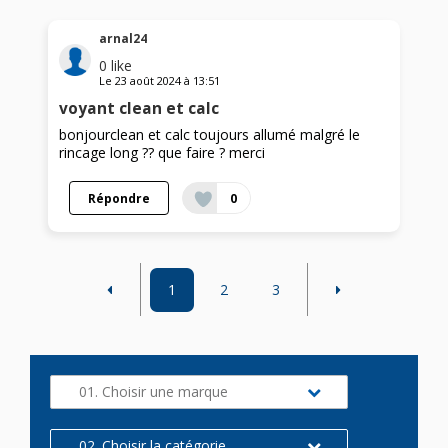
arnal24
0
like
Le
23 août 2024
à
13:51
voyant clean et calc
bonjourclean et calc toujours allumé malgré le
rincage long ?? que faire ? merci
Répondre
0
1
2
3
01. Choisir une marque
02. Choisir la catégorie