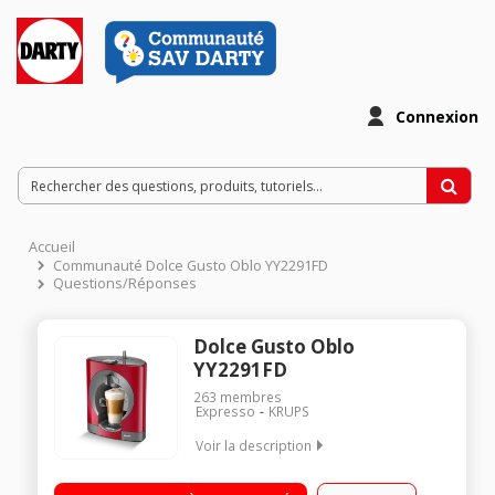
Connexion
Accueil
Communauté Dolce Gusto Oblo YY2291FD
Questions/Réponses
Dolce Gusto Oblo
YY2291FD
263
membres
Expresso
KRUPS
Voir la description
Multi-boissons Pression 15 bars Sélecteur eau chaude et eau
froide