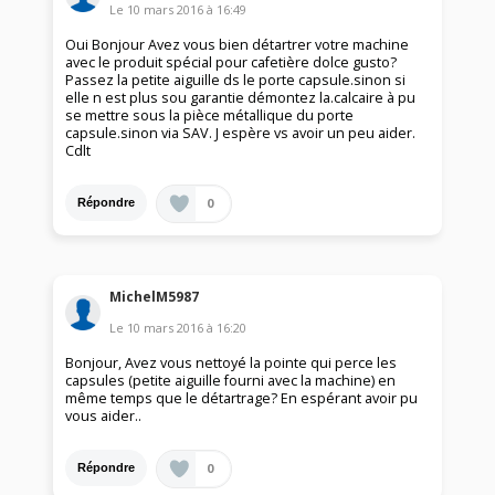
Le
10 mars 2016
à
16:49
Oui Bonjour Avez vous bien détartrer votre machine
avec le produit spécial pour cafetière dolce gusto?
Passez la petite aiguille ds le porte capsule.sinon si
elle n est plus sou garantie démontez la.calcaire à pu
se mettre sous la pièce métallique du porte
capsule.sinon via SAV. J espère vs avoir un peu aider.
Cdlt
0
Répondre
MichelM5987
Le
10 mars 2016
à
16:20
Bonjour, Avez vous nettoyé la pointe qui perce les
capsules (petite aiguille fourni avec la machine) en
même temps que le détartrage? En espérant avoir pu
vous aider..
0
Répondre