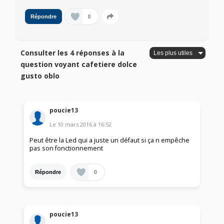
0
Répondre
Consulter les 4 réponses à la
question voyant cafetiere dolce
gusto oblo
poucie13
Le
10 mars 2016
à
16:52
Peut être la Led qui a juste un défaut si ça n empêche
pas son fonctionnement
0
Répondre
poucie13