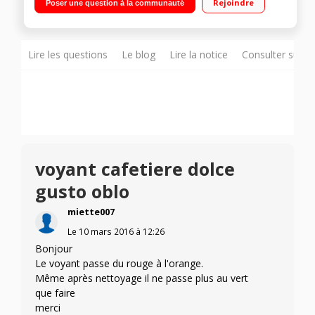
Rejoindre
Poser une question à la communauté
Lire les questions
Le blog
Lire la notice
Consulter sur d
voyant cafetiere dolce
gusto oblo
miette007
Le
10 mars 2016
à
12:26
Bonjour
Le voyant passe du rouge à l'orange.
Même après nettoyage il ne passe plus au vert
que faire
merci