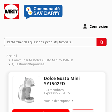
Connexion
Accueil
Communauté Dolce Gusto Mini YY1502FD
Questions/Réponses
Dolce Gusto Mini
YY1502FD
323
membres
Expresso
KRUPS
Voir la description
Multi-boissons - Pression 15 bars Gestion automatique de la
réalisation de la boisson Eco-timer : mise en veille après 5