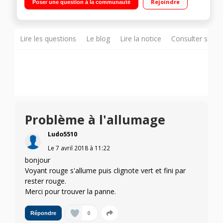
Rejoindre
Poser une question à la communauté
minutes
Lire les questions
Le blog
Lire la notice
Consulter sur d
Problème à l'allumage
Ludo5510
Le
7 avril 2018
à
11:22
bonjour
Voyant rouge s'allume puis clignote vert et fini par
rester rouge.
Merci pour trouver la panne.
0
Répondre