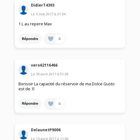
DidierT4393
Le
5 mai 2017
à
21:34
1 L au repere Max
0
Répondre
vero62116466
Le
18 avril 2017
à
01:39
Bonsoir La capacité du réservoir de ma Dolce Gusto
est de 1l
0
Répondre
DelaunetP9006
Le
15 avril 2017
à
11:45