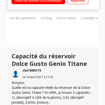
Rejoindre
Poser une question à la communauté
minutes 7 niveaux de dosage / Réservoir XL 1 litre
Lire les questions
Le blog
Lire la notice
Consulter sur d
Capacité du réservoir
Dolce Gusto Genio Titane
clai15902173
Le
14 avril 2017
à
17:41
Bonjour,
Quelle est la capacité réelle du réservoir de la Dolce
Gusto Genio Titane ? En effet, je trouve 3 capacités :
1L (descriptif à côté de la photo), 0,6L (decriptif
produit), 0,650L (notice)...