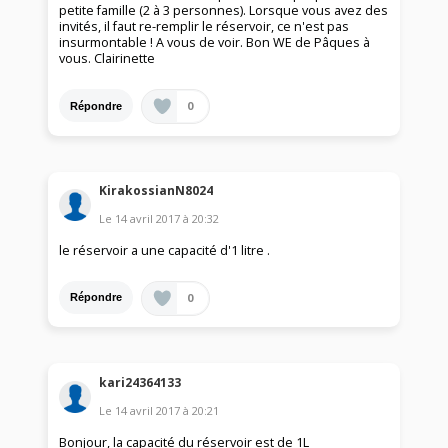
petite famille (2 à 3 personnes). Lorsque vous avez des
invités, il faut re-remplir le réservoir, ce n'est pas
insurmontable ! A vous de voir. Bon WE de Pâques à
vous. Clairinette
0
Répondre
KirakossianN8024
Le
14 avril 2017
à
20:32
le réservoir a une capacité d'1 litre .
0
Répondre
kari24364133
Le
14 avril 2017
à
20:21
Bonjour, la capacité du réservoir est de 1L