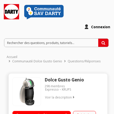
Connexion
Accueil
Communauté Dolce Gusto Genio
Questions/Réponses
Dolce Gusto Genio
298
membres
Expresso
KRUPS
Voir la description
Multi-boissons - Pression 15 bar Gestion automatique de la
réalisation de la boisson Eco-timer : mise en veille après 5