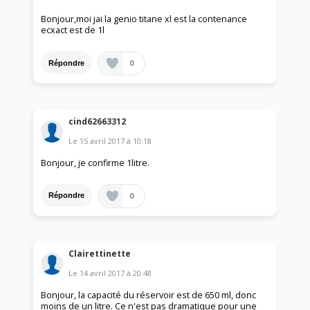
Bonjour,moi jai la genio titane xl est la contenance
ecxact est de 1l
0
Répondre
cind62663312
Le
15 avril 2017
à
10:18
Bonjour, je confirme 1litre.
0
Répondre
Clairettinette
Le
14 avril 2017
à
20:48
Bonjour, la capacité du réservoir est de 650 ml, donc
moins de un litre. Ce n'est pas dramatique pour une