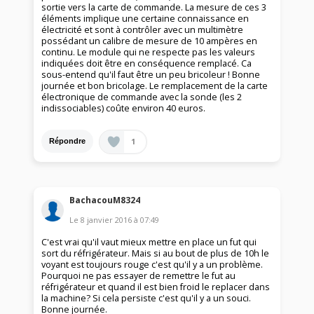
sortie vers la carte de commande. La mesure de ces 3
éléments implique une certaine connaissance en
électricité et sont à contrôler avec un multimètre
possédant un calibre de mesure de 10 ampères en
continu. Le module qui ne respecte pas les valeurs
indiquées doit être en conséquence remplacé. Ca
sous-entend qu'il faut être un peu bricoleur ! Bonne
journée et bon bricolage. Le remplacement de la carte
électronique de commande avec la sonde (les 2
indissociables) coûte environ 40 euros.
1
Répondre
BachacouM8324
Le
8 janvier 2016
à
07:49
C'est vrai qu'il vaut mieux mettre en place un fut qui
sort du réfrigérateur. Mais si au bout de plus de 10h le
voyant est toujours rouge c'est qu'il y a un problème.
Pourquoi ne pas essayer de remettre le fut au
réfrigérateur et quand il est bien froid le replacer dans
la machine? Si cela persiste c'est qu'il y a un souci.
Bonne journée.