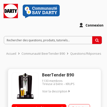
Connexion
Accueil
Communauté BeerTender B90
Questions/Réponses
BeerTender B90
1130
membres
Tireuse à bière
KRUPS
Voir la description
Bière à pression / Indicateur de volume restant / Indicateur de
température par voyants