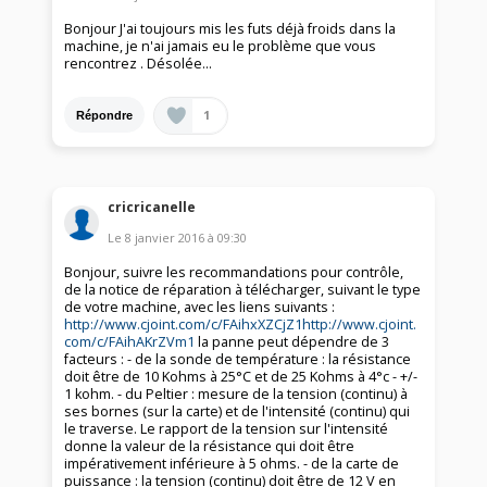
Bonjour J'ai toujours mis les futs déjà froids dans la
machine, je n'ai jamais eu le problème que vous
rencontrez . Désolée...
1
Répondre
cricricanelle
Le
8 janvier 2016
à
09:30
Bonjour, suivre les recommandations pour contrôle,
de la notice de réparation à télécharger, suivant le type
de votre machine, avec les liens suivants :
http://www.cjoint.com/c/FAihxXZCjZ1
http://www.cjoint.
com/c/FAihAKrZVm1
la panne peut dépendre de 3
facteurs : - de la sonde de température : la résistance
doit être de 10 Kohms à 25°C et de 25 Kohms à 4°c - +/-
1 kohm. - du Peltier : mesure de la tension (continu) à
ses bornes (sur la carte) et de l'intensité (continu) qui
le traverse. Le rapport de la tension sur l'intensité
donne la valeur de la résistance qui doit être
impérativement inférieure à 5 ohms. - de la carte de
puissance : la tension (continu) doit être de 12 V en