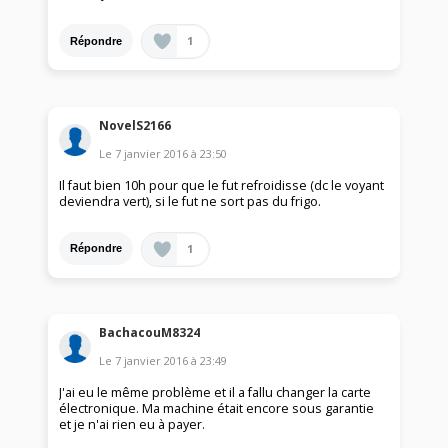
1
Répondre
NovelS2166
Le
7 janvier 2016
à
23:50
Il faut bien 10h pour que le fut refroidisse (dc le voyant
deviendra vert), si le fut ne sort pas du frigo.
1
Répondre
BachacouM8324
Le
7 janvier 2016
à
23:49
J'ai eu le même problème et il a fallu changer la carte
électronique. Ma machine était encore sous garantie
et je n'ai rien eu à payer.