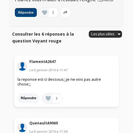
2
Répondre
Consulter les 6 réponses à la
question Voyant rouge
FlamentA2647
Le
8 janvier 2016
à
11:47
la reponse est ci dessous;;;je ne vois pas autre
chose;;;
2
Répondre
QuenaultA9060
Le
8 janvier 2016
à
11:34