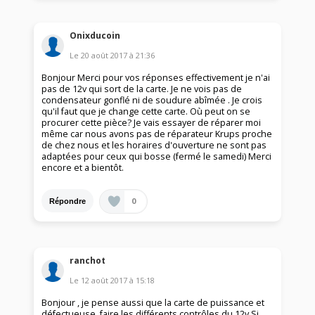
Onixducoin
Le
20 août 2017
à
21:36
Bonjour Merci pour vos réponses effectivement je n'ai
pas de 12v qui sort de la carte. Je ne vois pas de
condensateur gonflé ni de soudure abîmée . Je crois
qu'il faut que je change cette carte. Où peut on se
procurer cette pièce? Je vais essayer de réparer moi
même car nous avons pas de réparateur Krups proche
de chez nous et les horaires d'ouverture ne sont pas
adaptées pour ceux qui bosse (fermé le samedi) Merci
encore et a bientôt.
0
Répondre
ranchot
Le
12 août 2017
à
15:18
Bonjour , je pense aussi que la carte de puissance et
défectueuse, faire les différents contrôles du 12v Si