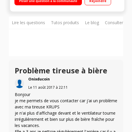
Rejoindre
Poser une question à la communauté
Lire les questions
Tutos produits
Le blog
Consulter sur
Problème tireuse à bière
Onixducoin
Le
11 août 2017
à
22:11
Bonjour
je me permets de vous contacter car j'ai un problème
avec ma tireuse KRUPS
je n'ai plus d'affichage devant et le ventilateur tourne
irrégulièrement et bien sur plus de bière fraîche pour
les vacances.
Elle a 3 ans je nettoie régulièrement l'arrière car il y a