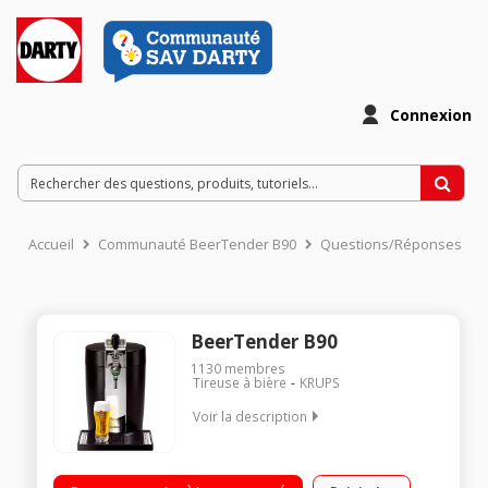
Connexion
Accueil
Communauté BeerTender B90
Questions/Réponses
BeerTender B90
1130
membres
Tireuse à bière
KRUPS
Voir la description
Bière à pression / Indicateur de volume restant / Indicateur de
température par voyants