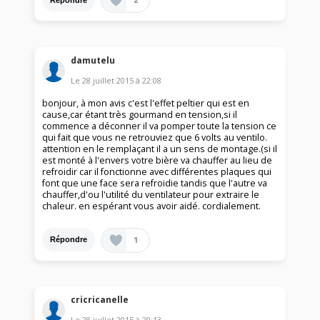
damutelu
Le
28 juillet 2015
à
22:08
bonjour, à mon avis c'est l'effet peltier qui est en
cause,car étant très gourmand en tension,si il
commence a déconner il va pomper toute la tension ce
qui fait que vous ne retrouviez que 6 volts au ventilo.
attention en le remplaçant il a un sens de montage.(si il
est monté à l'envers votre bière va chauffer au lieu de
refroidir car il fonctionne avec différentes plaques qui
font que une face sera refroidie tandis que l'autre va
chauffer,d'ou l'utilité du ventilateur pour extraire le
chaleur. en espérant vous avoir aidé. cordialement.
1
Répondre
cricricanelle
Le
28 juillet 2015
à
20:13