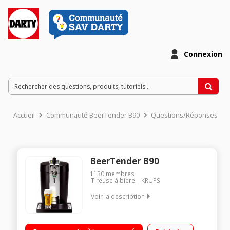
Connexion
Accueil
Communauté BeerTender B90
Questions/Réponses
BeerTender B90
1130
membres
Tireuse à bière
KRUPS
Voir la description
Bière à pression / Indicateur de volume restant / Indicateur de
température par voyants