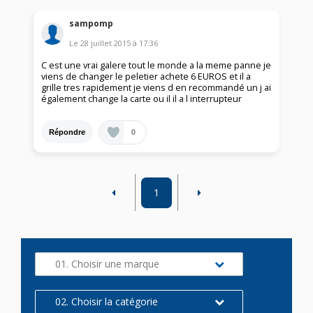
sampomp
Le
28 juillet 2015
à
17:36
C est une vrai galere tout le monde a la meme panne je
viens de changer le peletier achete 6 EUROS et il a
grille tres rapidement je viens d en recommandé un j ai
également change la carte ou il il a l interrupteur
0
Répondre
1
01. Choisir une marque
02. Choisir la catégorie