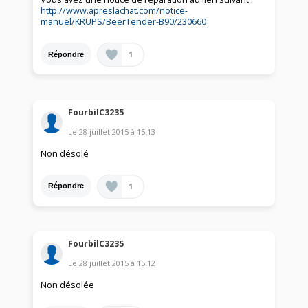
http://www.apreslachat.com/notice-
manuel/KRUPS/BeerTender-B90/230660
1
Répondre
FourbilC3235
Le
28 juillet 2015
à
15:13
Non désolé
1
Répondre
FourbilC3235
Le
28 juillet 2015
à
15:12
Non désolée