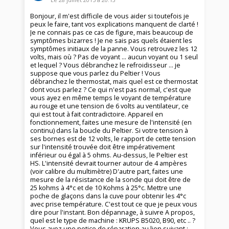
Bonjour, il m'est difficile de vous aider si toutefois je
peux le faire, tant vos explications manquent de clarté !
Je ne connais pas ce cas de figure, mais beaucoup de
symptômes bizarres ! Je ne sais pas quels étaient les
symptômes initiaux de la panne. Vous retrouvez les 12
volts, mais où ? Pas de voyant ... aucun voyant ou 1 seul
et lequel ? Vous débranchez le refroidisseur ... je
suppose que vous parlez du Peltier ! Vous
débranchez le thermostat, mais quel est ce thermostat
dont vous parlez ? Ce qui n'est pas normal, c'est que
vous ayez en même temps le voyant de température
au rouge et une tension de 6 volts au ventilateur, ce
qui est tout à fait contradictoire. Appareil en
fonctionnement, faites une mesure de l'intensité (en
continu) dans la boucle du Peltier. Si votre tension à
ses bornes est de 12 volts, le rapport de cette tension
sur l'intensité trouvée doit être impérativement
inférieur ou égal à 5 ohms. Au-dessus, le Peltier est
HS. L'intensité devrait tourner autour de 4 ampères
(voir calibre du multimètre) D'autre part, faites une
mesure de la résistance de la sonde qui doit être de
25 kohms à 4°c et de 10 Kohms à 25°c. Mettre une
poche de glaçons dans la cuve pour obtenir les 4°c
avec prise température. C'est tout ce que je peux vous
dire pour l'instant. Bon dépannage, à suivre A propos,
quel est le type de machine : KRUPS B5020, B90, etc .. ?
Vous avez une notice de réparation au lien suivant :