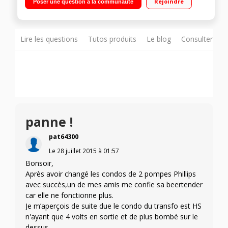
Rejoindre
Poser une question à la communauté
Lire les questions
Tutos produits
Le blog
Consulter sur
panne !
pat64300
Le
28 juillet 2015
à
01:57
Bonsoir,
Après avoir changé les condos de 2 pompes Phillips
avec succès,un de mes amis me confie sa beertender
car elle ne fonctionne plus.
Je m’aperçois de suite due le condo du transfo est HS
n'ayant que 4 volts en sortie et de plus bombé sur le
dessus.