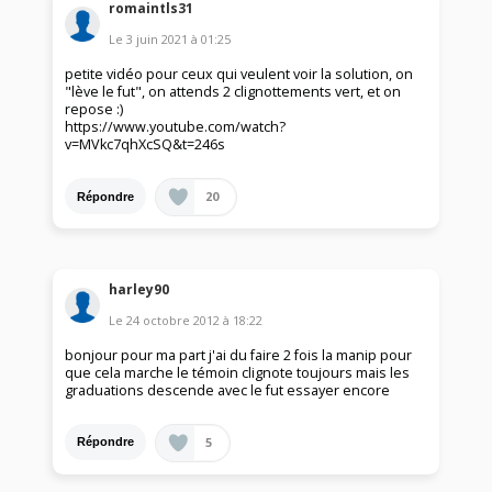
romaintls31
Le
3 juin 2021
à
01:25
petite vidéo pour ceux qui veulent voir la solution, on
"lève le fut", on attends 2 clignottements vert, et on
repose :)
https://www.youtube.com/watch?
v=MVkc7qhXcSQ&t=246s
20
Répondre
harley90
Le
24 octobre 2012
à
18:22
bonjour pour ma part j'ai du faire 2 fois la manip pour
que cela marche le témoin clignote toujours mais les
graduations descende avec le fut essayer encore
5
Répondre