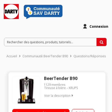
Connexion
Accueil
Communauté BeerTender B90
Questions/Réponses
BeerTender B90
1129
membres
Tireuse à bière
KRUPS
Voir la description
Bière à pression / Indicateur de volume restant / Indicateur de
température par voyants