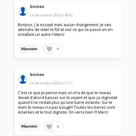
bisinao
Le
24 octobre 2012
à
18:02
Bonjour, j'ai essayé mais aucun changement. Je vais
attendre de vider le fût et voir ce qui se passe en en
installant un autre.!! Merci
0
Répondre
bisinao
Le
24 octobre 2012
à
11:17
C'est ce que je pense mais on m'a dit que le niveau
devait d'abord baisser sur le voyant et que ça clignotait
quand il ne restait plus qu'une barre éclairée. Sur le
mien le niveau n'a pas bougé!! Toutes les barres sont
éclairées et le tout clignote. On verra bien !!! Merci
0
Répondre