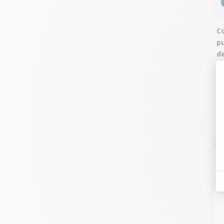
Co
p
d