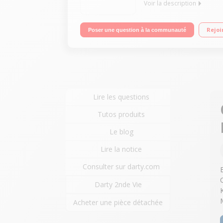
Voir la description
Paire d'enceintes amplifiées compactes - Puissanc
Rejoi
Poser une question à la communauté
type IMG de 10 cm Entrée phono MM - USB audio
Lire les questions
Tutos produits
Le blog
Lire la notice
Consulter sur darty.com
Darty 2nde Vie
Acheter une pièce détachée