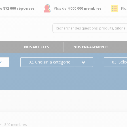
de
872 000 réponses
Plus de
4 000 000 membres
Plu
NOS ARTICLES
NOS ENGAGEMENTS
02. Choisir la catégorie
03. Séle
H
-
840
membres