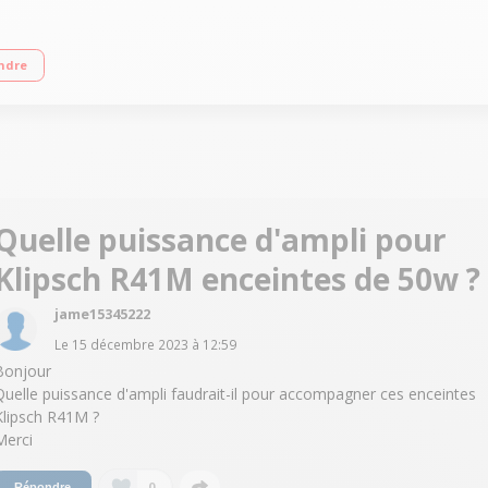
e 40 watts Amplification stéréo intégrée - Connexion sans fil Bluetooth Pavillo
ndre
Quelle puissance d'ampli pour
Klipsch R41M enceintes de 50w ?
jame15345222
Le
15 décembre 2023
à
12:59
Bonjour
Quelle puissance d'ampli faudrait-il pour accompagner ces enceintes
Klipsch R41M ?
Merci
0
Répondre