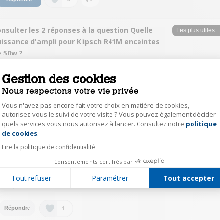
nsulter les 2 réponses à la question Quelle
uissance d'ampli pour Klipsch R41M enceintes
e 50w ?
yagg36435226
Gestion des cookies
Le
15 décembre 2023
à
17:18
Nous respectons votre vie privée
Ben 2x50 w
Vous n'avez pas encore fait votre choix en matière de cookies,
autorisez-vous le suivi de votre visite ? Vous pouvez également décider
quels services vous nous autorisez à lancer. Consultez notre
politique
Axeptio consent
1
Répondre
de cookies
.
Lire la politique de confidentialité
yagg36435226
Consentements certifiés par
Le
15 décembre 2023
à
17:16
Tout refuser
Paramétrer
Tout accepter
La réponse est dans le titre ^^
1
Répondre