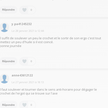
0
Répondre
y.pa41245232
Le
28 janvier 2021
à
12:44
Il suffit de soulever un peu le crochet et le sortir de son ergo c'est tout
,mettez un peu d'huile si il est coincé.
bonne journée
0
Répondre
anne43612122
Le
27 janvier 2021
à
18:13
Il faut soulever et tourner dans le sens anti-horaire pour dégager le
crochet de l'ergot qui se trouve sur l'axe
0
Répondre