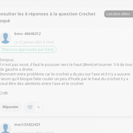
nsulter les 6 réponses à la question Crochet
loqué
bmo-46646312
Le
27 janvier 2021
à
14:41
Réponse approuvée par Darty
Bonjour,
il n'est pas vissé, il faut le pousser vers le haut (8mm) et tourner 1/4 de tour
de gauche a droite.
étonnant votre problème car le crochet a du jeu sur l'axe et il n'y a aucune
raison qu'il bloque faite couler un peu d'huile par le haut du crochet il y a
peut être des alimlents entre l'axe et le crochet
Crdlt
0
Répondre
matt33422421
Le
27 janvier 2021
à
14:26