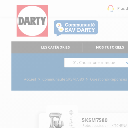
Plus 
LES CATÉGORIES
NOS TUTORIELS
01. Choisir une marque
Accueil
Communauté 5KSM7580
Questions/Réponses
5KSM7580
Robot patissier
KITCHENA