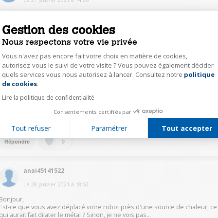
Je neComprends pas car le crochet ne se dévisse pas. Il n'y a aucun pas de
vis sur ce robot. Le crochet se pose sur son support à l'aide d'un téton fixé
Gestion des cookies
sur le support. Pouvez-vous être plus précis ?
Nous respectons votre vie privée
1
Répondre
Vous n'avez pas encore fait votre choix en matière de cookies,
autorisez-vous le suivi de votre visite ? Vous pouvez également décider
quels services vous nous autorisez à lancer. Consultez notre
politique
Axeptio consent
allouni
de cookies
.
Le
20 juillet 2024
à
20:49
Lire la politique de confidentialité
bonjour avez trouvé une solution? j ai le meme problème aujourd'hui.
Consentements certifiés par
merci
Tout refuser
Paramétrer
Tout accepter
0
Répondre
anai45141522
Le
28 janvier 2021
à
18:50
Bonjour,
Est-ce que vous avez déplacé votre robot près d'une source de chaleur, ce
qui aurait fait dilater le métal ? Sinon, je ne vois pas...