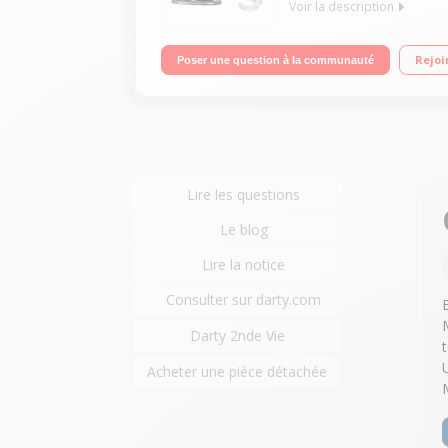
Voir la description
Robot pâtissier multifonction - Capacité brute du bo
Rejoi
Poser une question à la communauté
Pétrin)
Lire les questions
Le blog
Lire la notice
Consulter sur darty.com
Darty 2nde Vie
Acheter une pièce détachée