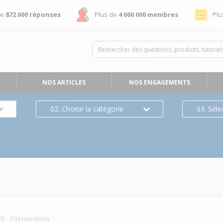
de
872 000 réponses
Plus de
4 000 000 membres
Plu
NOS ARTICLES
NOS ENGAGEMENTS
02. Choisir la catégorie
03. Séle
ID
-
504
membres