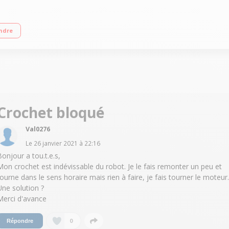
l 6,9 litres Variateur de vitesse : 10 positions Moteur à transmission directe de
ndre
Crochet bloqué
Val0276
Le
26 janvier 2021
à
22:16
Bonjour a tou.t.e.s,
Mon crochet est indévissable du robot. Je le fais remonter un peu et
tourne dans le sens horaire mais rien à faire, je fais tourner le moteur..
Une solution ?
Merci d'avance
0
Répondre