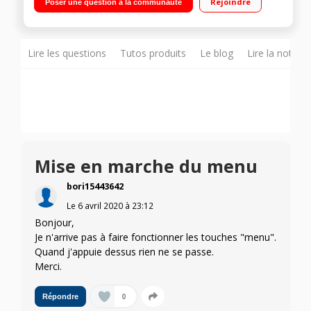
Rejoindre
Poser une question à la communauté
température
Lire les questions
Tutos produits
Le blog
Lire la notice
Mise en marche du menu
bori15443642
Le
6 avril 2020
à
23:12
Bonjour,
Je n'arrive pas à faire fonctionner les touches "menu".
Quand j'appuie dessus rien ne se passe.
Merci.
0
Répondre