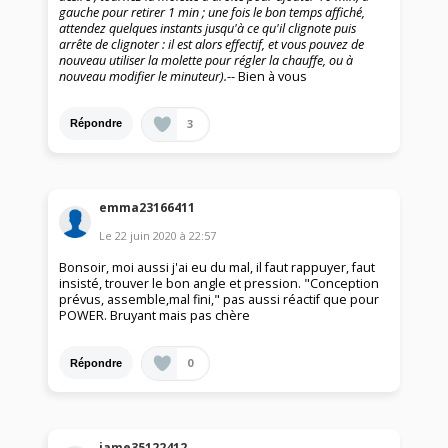
gauche pour retirer 1 min ; une fois le bon temps affiché,
attendez quelques instants jusqu'à ce qu'il clignote puis
arrête de clignoter : il est alors effectif, et vous pouvez de
nouveau utiliser la molette pour régler la chauffe, ou à
nouveau modifier le minuteur).
-- Bien à vous
3
Répondre
emma23166411
Le
22 juin 2020
à
22:57
Bonsoir, moi aussi j'ai eu du mal, il faut rappuyer, faut
insisté, trouver le bon angle et pression. "Conception
prévus, assemble,mal fini," pas aussi réactif que pour
POWER. Bruyant mais pas chère
0
Répondre
jame35122412