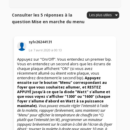
Consulter les 5 réponses à la
question Mise en marche du menu
sylv26244131
Le
7 avril 2020
à
00:13
Appuyez sur "On/Off". Vous entendez un premier bip.
Vous en entendez un second alors que les écrans de
chaque plaque affichent "ON" (si vous avez
récemment allumé ou éteint votre plaque, vous
entendrez directement le second bip).
Appuyez
ensuite sur le bouton "Menu" correspondant au
foyer que vous souhaitez allumer, et RESTEZ
APPUYÉ jusqu'à ce que la diode "Watt" s'allume et
que vous voyez s'afficher "1300" ou "1600" (chaque
foyer s'allume d'abord en Watt à sa puissance
maximale).
Vous pouvez ensuite régler l'intensité à l'aide
de la molette, rappuyer (brièvement, sans maintenir) sur
"Menu" pour afficher la température de chauffe (en °C)
plutôt que l'intensité (en W), programmer un minuteur
(appuyez brièvement sur le cadran à côté de l'écran du foyer
désiré ; tournez la molette à droite pour ajouter 10 min, à