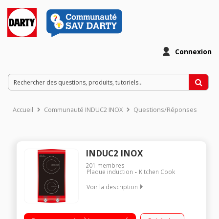
Connexion
Accueil
Communauté INDUC2 INOX
Questions/Réponses
INDUC2 INOX
201
membres
Plaque induction
Kitchen Cook
Voir la description
2 foyers induction pose libre Puissance: 1300W + 1600W 10
positions de cuisson Boutons tactile puissance, minuterie et