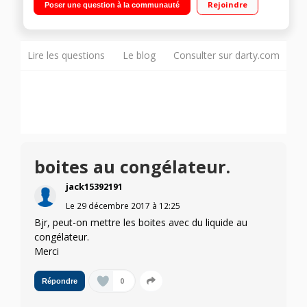
Rejoindre
Poser une question à la communauté
aliments secs ou humides Double soudure
Lire les questions
Le blog
Consulter sur darty.com
boites au congélateur.
jack15392191
Le
29 décembre 2017
à
12:25
Bjr, peut-on mettre les boites avec du liquide au
congélateur.
Merci
0
Répondre