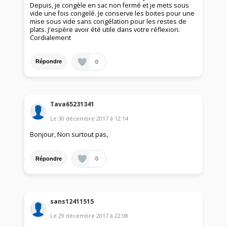
Depuis, je congèle en sac non fermé et je mets sous
vide une fois congelé. Je conserve les boites pour une
mise sous vide sans congélation pour les restes de
plats. J'espère avoir été utile dans votre réflexion.
Cordialement
0
Répondre
Tava65231341
Le
30 décembre 2017
à
12:14
Bonjour, Non surtout pas,
0
Répondre
sans12411515
Le
29 décembre 2017
à
22:08