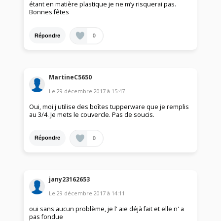
étant en matière plastique je ne m’y risquerai pas.
Bonnes fêtes
0
Répondre
MartineC5650
Le
29 décembre 2017
à
15:47
Oui, moi j'utilise des boîtes tupperware que je remplis
au 3/4. Je mets le couvercle. Pas de soucis.
0
Répondre
jany23162653
Le
29 décembre 2017
à
14:11
oui sans aucun problème, je l' aie déjà fait et elle n' a
pas fondue