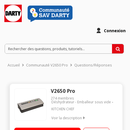
Connexion
Accueil
Communauté V2650 Pro
Questions/Réponses
V2650 Pro
274
membres
Déshydrateur - Emballeur sous vide
KITCHEN CHEF
Voir la description
Vide sac et soude sac semi-professionnel 2 modes :
automatique et manuel 3 niveaux de soudure : normal, doux et