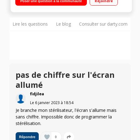
Rejoindre
Poser une question à la communauté
Range cordon et grille démontable
Lire les questions
Le blog
Consulter sur darty.com
pas de chiffre sur l'écran
allumé
fidjilea
Le
6 janvier 2023
à
18:54
Je branche mon stérilisateur, l'écran s'allume mais
sans chiffre. Impossible donc de programmer la
stérélisation.
0
Répondre