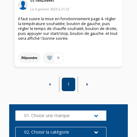
cc-l64254441
Le
6 janvier 2023
à
21:22
il faut suivre la mise en fonctionnement page 4. régler
la température souhaitée, bouton de gauche, puis
régler le temps de chauffe souhaité, bouton de droite,
puis appuyer sur start/stop, bouton de gauche. et tout
sera affiché ! bonne soirée.
0
Répondre
1
01. Choisir une marque
02. Choisir la catégorie