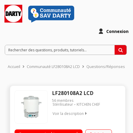
Connexion
Accueil
Communauté LF280108A2 LCD
Questions/Réponses
LF280108A2 LCD
56
membres
Stérilisateur
KITCHEN CHEF
Voir la description
Idéal pour stériliser les bocaux, faire du pot au feu... Ecran LCD
de contrôle - Minuterie 120 minutes Thermostat 30 à 100°C