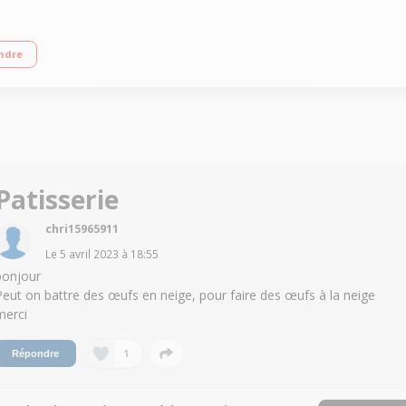
7 L 6 vitesses + fonction mélange délicat Puissance: 1200W - Mouvement planétai
ndre
Patisserie
chri15965911
Le
5 avril 2023
à
18:55
bonjour
Peut on battre des œufs en neige, pour faire des œufs à la neige
merci
1
Répondre