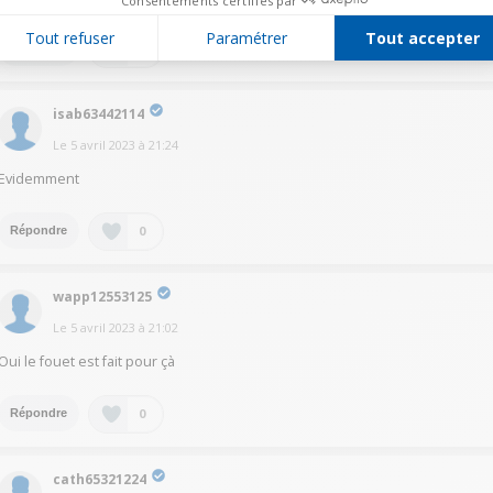
Consentements certifiés par
Tout refuser
Paramétrer
Tout accepter
0
Répondre
isab63442114
Le
5 avril 2023
à
21:24
Evidemment
0
Répondre
wapp12553125
Le
5 avril 2023
à
21:02
Oui le fouet est fait pour çà
0
Répondre
cath65321224