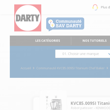
Plus 
LES CATÉGORIES
NOS TUTORIELS
01. Choisir une marque
Accueil
Communauté KVC85.009SI Titanium Chef Baker
KVC85.009SI Titan
Robot patissier
KENWOO