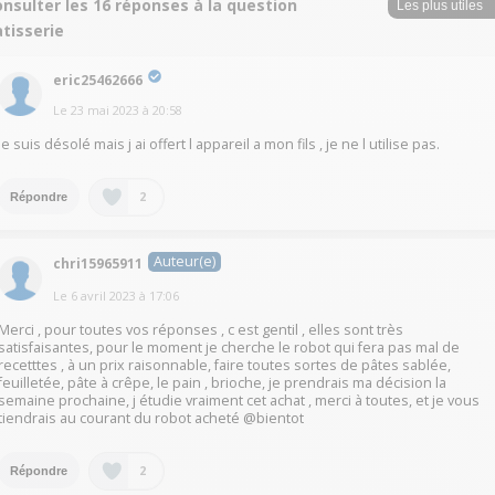
nsulter les 16 réponses à la question
tisserie
eric25462666
Le
23 mai 2023
à
20:58
Je suis désolé mais j ai offert l appareil a mon fils , je ne l utilise pas.
2
Répondre
Auteur(e)
chri15965911
Le
6 avril 2023
à
17:06
Merci , pour toutes vos réponses , c est gentil , elles sont très
satisfaisantes, pour le moment je cherche le robot qui fera pas mal de
recetttes , à un prix raisonnable, faire toutes sortes de pâtes sablée,
feuilletée, pâte à crêpe, le pain , brioche, je prendrais ma décision la
semaine prochaine, j étudie vraiment cet achat , merci à toutes, et je vous
tiendrais au courant du robot acheté @bientot
2
Répondre