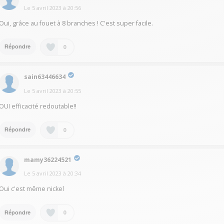
Le
5 avril 2023
à
20:56
Oui, grâce au fouet à 8 branches ! C'est super facile.
0
Répondre
sain63446634
Le
5 avril 2023
à
20:55
OUI efficacité redoutable!!
0
Répondre
mamy36224521
Le
5 avril 2023
à
20:34
Oui c'est même nickel
0
Répondre