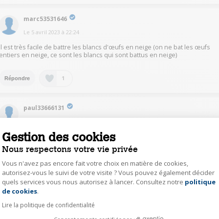
marc53531646
Le
5 avril 2023
à
22:24
Il est très facile de battre les blancs d'œufs en neige (on ne bat les œufs
entiers en neige, ce sont les blancs qui sont battus en neige)
1
Répondre
paul33666131
Le
6 avril 2023
à
08:51
Gestion des cookies
Oui c'est possible, il y a plusieurs accessoires de base. Dont le fouet ??
Nous respectons votre vie privée
0
Répondre
Vous n'avez pas encore fait votre choix en matière de cookies,
autorisez-vous le suivi de votre visite ? Vous pouvez également décider
quels services vous nous autorisez à lancer. Consultez notre
politique
Axeptio consent
poub33121252
de cookies
.
Le
5 avril 2023
à
23:25
Lire la politique de confidentialité
Oui. Sans problème.