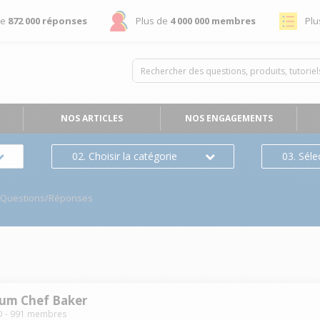
de
872 000 réponses
Plus de
4 000 000 membres
Plu
NOS ARTICLES
NOS ENGAGEMENTS
02. Choisir la catégorie
03. Séle
Questions/Réponses
ium Chef Baker
D
-
991
membres