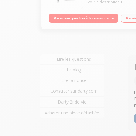
Voir la description
Robot pâtissier multifonction - Capacité du bol : 
Rejoi
Poser une question à la communauté
Lire les questions
Le blog
Lire la notice
Consulter sur darty.com
Darty 2nde Vie
Acheter une pièce détachée