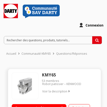
Connexion
Accueil
Communauté KMY65
Questions/Réponses
KMY65
53
membres
Robot patissier
KENWOOD
Voir la description
Capacité bol 4,6 litres Moteur 1400 Watts Livré avec kit
pâtisserie - Blender 1,8 L Corps entièrement en métal