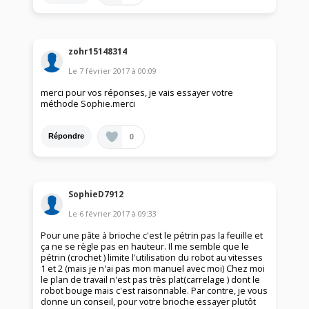
zohr15148314
Le
7 février 2017
à
00:09
merci pour vos réponses, je vais essayer votre
méthode Sophie.merci
0
Répondre
SophieD7912
Le
6 février 2017
à
09:33
Pour une pâte à brioche c'est le pétrin pas la feuille et
ça ne se règle pas en hauteur. Il me semble que le
pétrin (crochet ) limite l'utilisation du robot au vitesses
1 et 2 (mais je n'ai pas mon manuel avec moi) Chez moi
le plan de travail n'est pas très plat(carrelage ) dont le
robot bouge mais c'est raisonnable. Par contre, je vous
donne un conseil, pour votre brioche essayer plutôt