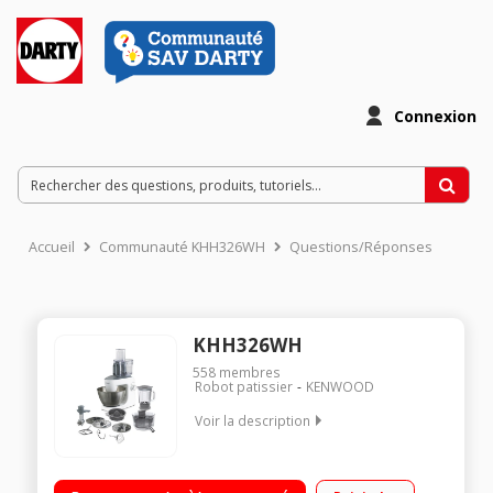
Connexion
Accueil
Communauté KHH326WH
Questions/Réponses
KHH326WH
558
membres
Robot patissier
KENWOOD
Voir la description
Capacité brute du bol 4,3 litres - Moteur 1000 W Bol
multifonction avec couteaux et 3 disques pour râper et