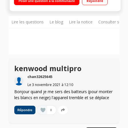
Rejoindre
Poser une question à la communauté
émincer Kit pâtisserie - Blender verre 1,5 L Hachoir 2 grilles -
Presse-agrumes et centrifugeuse
Lire les questions
Le blog
Lire la notice
Consulter sur d
kenwood multipro
chan32625645
Le
3 novembre 2021
à
12:10
Bonjour quand je me sers des batteurs (pour monter
les blancs en neige) l'appareil tremble et se déplace
0
Répondre