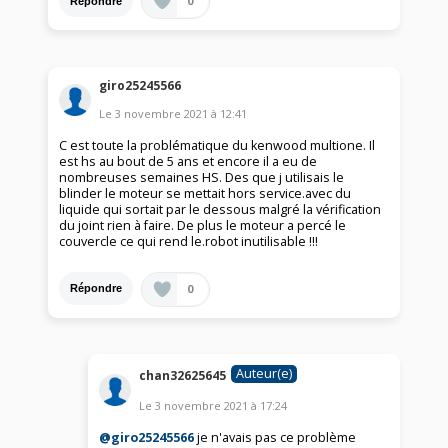
0
Répondre
giro25245566
Le
3 novembre 2021
à
12:41
C est toute la problématique du kenwood multione. Il
est hs au bout de 5 ans et encore il a eu de
nombreuses semaines HS. Des que j utilisais le
blinder le moteur se mettait hors service.avec du
liquide qui sortait par le dessous malgré la vérification
du joint rien à faire. De plus le moteur a percé le
couvercle ce qui rend le.robot inutilisable !!!
0
Répondre
Auteur(e)
chan32625645
Le
3 novembre 2021
à
17:24
@giro25245566
je n'avais pas ce problème