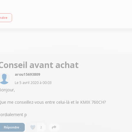
 5L avec poignée Puissance: 1000W - Mouvement planétaire et fonction mélange dé
ndre
tion
Conseil avant achat
arou15693809
Le
5 avril 2020
à
00:03
Bonjour,
Que me conseillez-vous entre celui-là et le KMIX 760CH?
cordialement p
2
Répondre