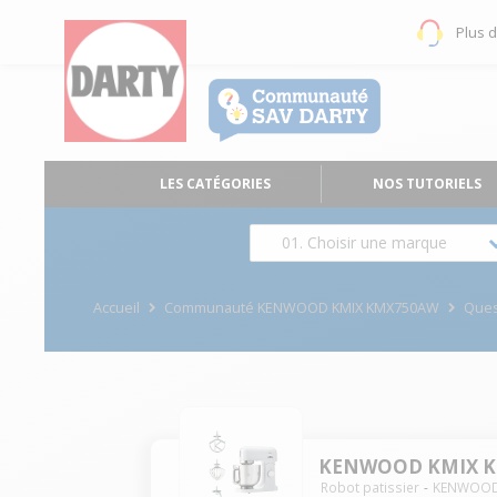
Plus 
LES CATÉGORIES
NOS TUTORIELS
01. Choisir une marque
Accueil
Communauté KENWOOD KMIX KMX750AW
Ques
KENWOOD KMIX 
Robot patissier
KENWOO