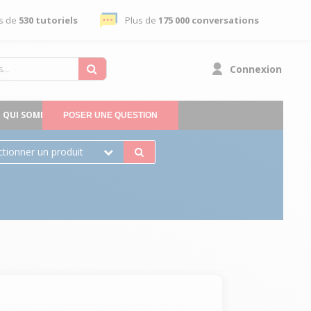
s de
530 tutoriels
Plus de
175 000 conversations
Connexion
QUI SOMMES-NOUS
POSER UNE QUESTION
ctionner un produit