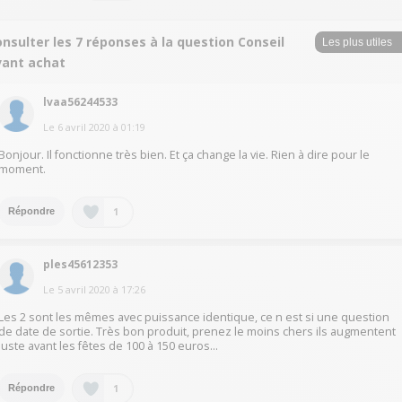
nsulter les 7 réponses à la question Conseil
vant achat
lvaa56244533
Le
6 avril 2020
à
01:19
Bonjour. Il fonctionne très bien. Et ça change la vie. Rien à dire pour le
moment.
1
Répondre
ples45612353
Le
5 avril 2020
à
17:26
Les 2 sont les mêmes avec puissance identique, ce n est si une question
de date de sortie. Très bon produit, prenez le moins chers ils augmentent
juste avant les fêtes de 100 à 150 euros...
1
Répondre