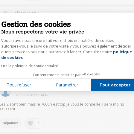
ples45612353
Le
5 avril 2020
à
17:24
Gestion des cookies
Bonjour les deux sont les mêmes ce n est au une question de date de
Nous respectons votre vie privée
sortie. Donc les deux vont très bien. Les moteurs sont similaires. Ke vous
Vous n'avez pas encore fait votre choix en matière de cookies,
conseille le moins cher.... haï acheté le miens avant les fêtes de fin d année
juste avant qu ils changent le nom et rajoutent 100 à 150 euros sur le prix
autorisez-vous le suivi de votre visite ? Vous pouvez également décider
pour les fêtes....
quels services vous nous autorisez à lancer. Consultez notre
politique
Axeptio consent
de cookies
.
Lire la politique de confidentialité
1
Répondre
Consentements certifiés par
Tout refuser
Paramétrer
Tout accepter
khei52555661
Le
5 avril 2020
à
14:47
Les 2 sont bien,mais le 760Ch est top,je vous le conseille,il sera moins
salissant
1
Répondre