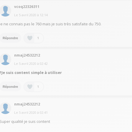
vcoq22326311
Le
5 avril 2020
à
12:14
Je ne connais pas le 760 mais je suis très satisfaite du 750.
1
Répondre
nmaj24532212
Le
5 avril 2020
à
02:42
?Je suis content simple à utiliser
1
Répondre
nmaj24532212
Le
5 avril 2020
à
02:41
Super qualité je suis content