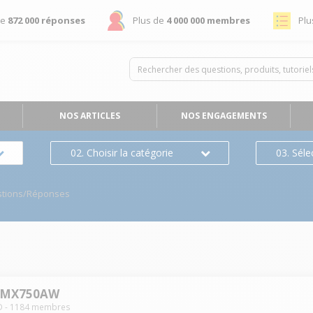
de
872 000 réponses
Plus de
4 000 000 membres
Plu
NOS ARTICLES
NOS ENGAGEMENTS
02. Choisir la catégorie
03. Séle
tions/Réponses
KMX750AW
D
-
1184
membres