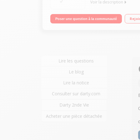
Voir la description
Robot pâtissier multifonction corps métal - Bol de
Rejoi
Poser une question à la communauté
batteur Plus de 15 accessoires disponibles en op
Lire les questions
Le blog
Lire la notice
Consulter sur darty.com
Darty 2nde Vie
Acheter une pièce détachée