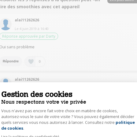
aire des smoothies avec cet appareil
alai11262626
Le
4 juin 2019
à
16:40
Réponse approuvée par Darty
Oui sans problème
0
Répondre
alai11262626
Le
5 juin 2019
à
23:29
Gestion des cookies
Pas de souci pour réaliser un smoothie même s'il sera (un peu) moins bien
Nous respectons votre vie privée
qu'avec un blender
Vous n'avez pas encore fait votre choix en matière de cookies,
autorisez-vous le suivi de votre visite ? Vous pouvez également décider
0
Répondre
quels services vous nous autorisez à lancer. Consultez notre
politique
Axeptio consent
de cookies
.
Auteur(e)
VéroniqueM6298
Lire la politique de confidentialité