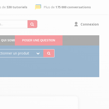
s de
530 tutoriels
Plus de
175 000 conversations
Connexion
QUI SOMMES-NOUS
POSER UNE QUESTION
ctionner un produit