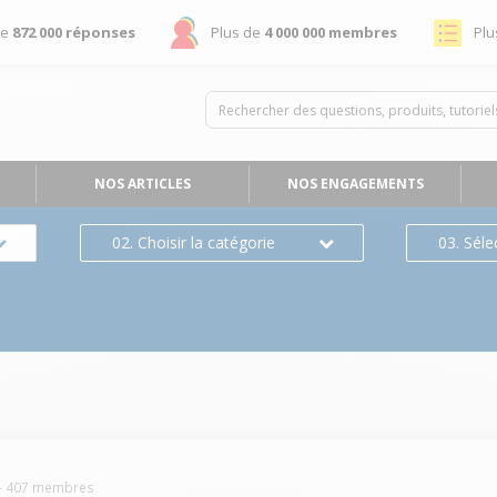
de
872 000 réponses
Plus de
4 000 000 membres
Plu
NOS ARTICLES
NOS ENGAGEMENTS
02. Choisir la catégorie
03. Séle
-
407
membres