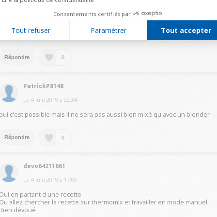
Le
5 juin 2019
à
18:24
Consentements certifiés par
Désolée mais ma question précédente parlait de : peut-on faire facilement
Tout refuser
Paramétrer
Tout accepter
des smoothies avec le Kenwood KCook CCL 405 WH
0
Répondre
PatrickP8148
Le
4 juin 2019
à
22:34
oui c'est possible mais il ne sera pas aussi bien mixé qu'avec un blender
0
Répondre
devo64211661
Le
4 juin 2019
à
17:09
Oui en partant d une recette
Ou allez chercher la recette sur thermomix et travailler en mode manuel
Bien dévoué