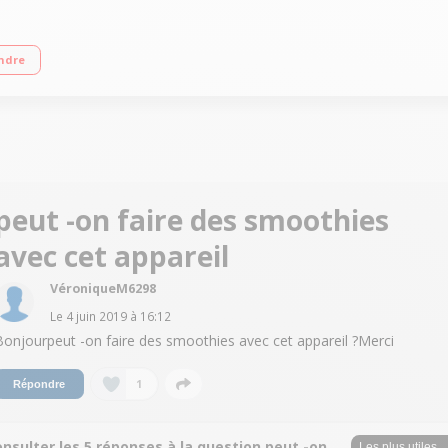
es indépendant Bol en inox de 4,5 L - Cuiseur vapeur XXL - 5 disques pour r
ndre
- Boîte de rangement
peut -on faire des smoothies
avec cet appareil
VéroniqueM6298
Le
4 juin 2019
à
16:12
Bonjourpeut -on faire des smoothies avec cet appareil ?Merci
1
Répondre
nsulter les 5 réponses à la question peut -on