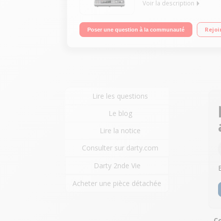
Voir la description
Tout en 1 : Robot cuiseur 180°C et découpe-légum
Rejoi
Poser une question à la communauté
programmes automatiques Livre de 200 recettes 
Lire les questions
Le blog
Lire la notice
Consulter sur darty.com
Darty 2nde Vie
Acheter une pièce détachée
Co