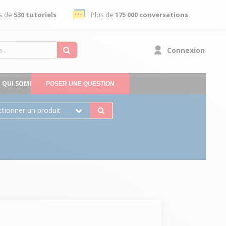
s de
530 tutoriels
Plus de
175 000 conversations
Connexion
QUI SOMMES-NOUS
POSER UNE QUESTION
ctionner un produit