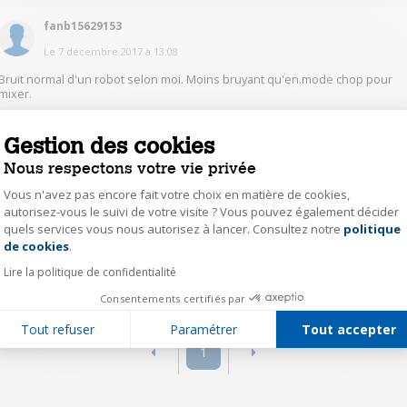
fanb15629153
Le
7 décembre 2017
à
13:08
Bruit normal d'un robot selon moi. Moins bruyant qu'en.mode chop pour
mixer.
0
Répondre
Gestion des cookies
Nous respectons votre vie privée
fanb15629153
Vous n'avez pas encore fait votre choix en matière de cookies,
autorisez-vous le suivi de votre visite ? Vous pouvez également décider
Le
7 décembre 2017
à
13:01
quels services vous nous autorisez à lancer. Consultez notre
politique
Axeptio consent
oui un peu comme tout robot
de cookies
.
Lire la politique de confidentialité
0
Répondre
Consentements certifiés par
Tout refuser
Paramétrer
Tout accepter
1