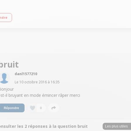
es indépendant Bol en inox de 4,5 L - Cuiseur vapeur XXL - 5 disques pour r
ndre
- Boîte de rangement
bruit
danl1577210
Le
10 octobre 2016
à
16:35
Bonjour
est-il bruyant en mode émincer râper merci
0
Répondre
nsulter les 2 réponses à la question bruit