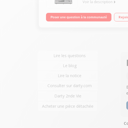
Voir la description
Tout en 1 : Robot cuiseur 180°C et découpe-légum
Rejoi
Poser une question à la communauté
programmes automatiques Livre de 200 recettes 
Lire les questions
Le blog
Lire la notice
Consulter sur darty.com
Darty 2nde Vie
Acheter une pièce détachée
Co