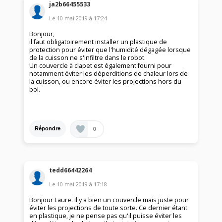
ja2b66455533
Le
10 mai 2019
à
17:24
Bonjour,
il faut obligatoirement installer un plastique de
protection pour éviter que l'humidité dégagée lorsque
de la cuisson ne s'infiltre dans le robot.
Un couvercle à clapet est également fourni pour
notamment éviter les déperditions de chaleur lors de
la cuisson, ou encore éviter les projections hors du
bol.
0
Répondre
tedd66442264
Le
10 mai 2019
à
17:18
Bonjour Laure. Il y a bien un couvercle mais juste pour
éviter les projections de toute sorte. Ce dernier étant
en plastique, je ne pense pas qu'il puisse éviter les