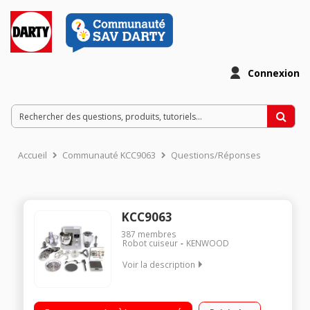
Connexion
Accueil
Communauté KCC9063
Questions/Réponses
KCC9063
387
membres
Robot cuiseur
KENWOOD
Voir la description
Robot cuiseur à induction jusqu'à 180°C - Moteur
professionnel 1500W Blender en verre Thermoresist de 1.8 L