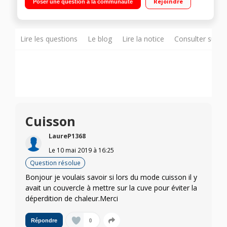
Rejoindre
Poser une question à la communauté
+ Bol Multifonction 15 fonctions et 8 modes de cuisson - 24
programmes automatiques 13 accessoires dont bol
multifonction, 6 disques, kit pâtisserie, panier vapeur, balance
Lire les questions
Le blog
Lire la notice
Consulter sur d
Cuisson
LaureP1368
Le
10 mai 2019
à
16:25
Question résolue
Bonjour je voulais savoir si lors du mode cuisson il y
avait un couvercle à mettre sur la cuve pour éviter la
déperdition de chaleur.Merci
0
Répondre