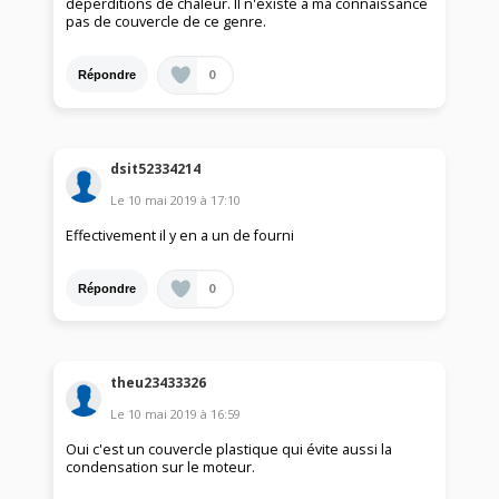
déperditions de chaleur. Il n'existe à ma connaissance
pas de couvercle de ce genre.
0
Répondre
dsit52334214
Le
10 mai 2019
à
17:10
Effectivement il y en a un de fourni
0
Répondre
theu23433326
Le
10 mai 2019
à
16:59
Oui c'est un couvercle plastique qui évite aussi la
condensation sur le moteur.