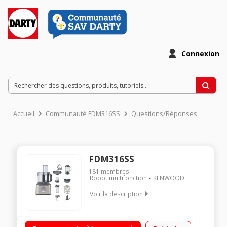
Connexion
Accueil
Communauté FDM316SS
Questions/Réponses
FDM316SS
181
membres
Robot multifonction
KENWOOD
Voir la description
Capacité totale 2.1 litres - Moteur 800W 2 vitesses + touche
pulse + balance intégré jusqu'a 2 kg Blender et mini cuve en