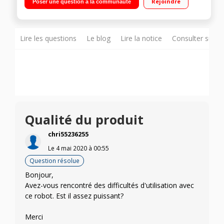
Rejoindre
Poser une question à la communauté
verre + nutriblender Fouet - Petrin - Presse agrumes - 3
disques
Lire les questions
Le blog
Lire la notice
Consulter sur d
Qualité du produit
chri55236255
Le
4 mai 2020
à
00:55
Question résolue
Bonjour,
Avez-vous rencontré des difficultés d'utilisation avec
ce robot. Est il assez puissant?
Merci