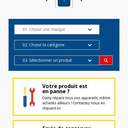
1
01. Choisir une marque
02. Choisir la catégorie
03. Sélectionner un produit
Votre produit est
en panne ?
Darty répare tous vos appareils, même
achetés ailleurs ! Contactez nous en
cliquant ici.