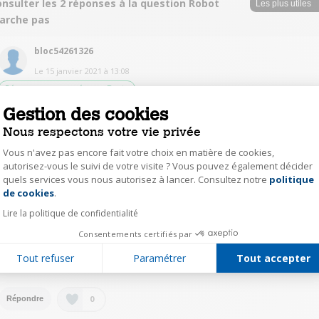
nsulter les 2 réponses à la question Robot
arche pas
bloc54261326
Le
15 janvier 2021
à
13:08
Réponse approuvée par Darty
Gestion des cookies
Bien enclencher le bol en poussant vers la gauche. Il faut sentir un petit
"clac" et faire de meme avec le couvercle. Si le matériel est neuf, il est "dur
Nous respectons votre vie privée
à enclencher. Au début j'avais peur de le casser. Pareil pour le retirer,
rotation vers la droite, c'est dur les premières utilisations! Bonne journée.
Vous n'avez pas encore fait votre choix en matière de cookies,
autorisez-vous le suivi de votre visite ? Vous pouvez également décider
quels services vous nous autorisez à lancer. Consultez notre
politique
Axeptio consent
0
Répondre
de cookies
.
Lire la politique de confidentialité
cali64234165
Consentements certifiés par
Le
15 janvier 2021
à
18:11
Tout refuser
Paramétrer
Tout accepter
Avez vous bien installé la tige noire avant le bol ?
0
Répondre