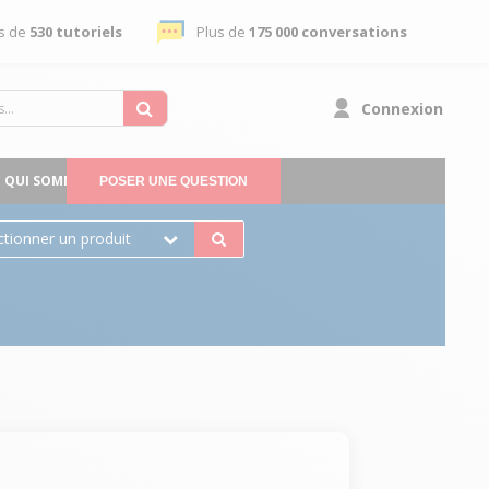
s de
530 tutoriels
Plus de
175 000 conversations
Connexion
QUI SOMMES-NOUS
POSER UNE QUESTION
ctionner un produit