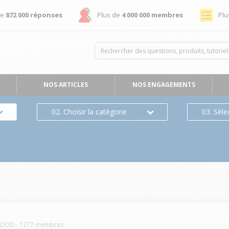
de
872 000 réponses
Plus de
4 000 000 membres
Plu
NOS ARTICLES
NOS ENGAGEMENTS
02. Choisir la catégorie
03. Séle
WOOD
-
1277
membres