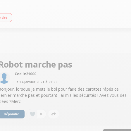
ur 800 W - 2 vitesses + Pulse Polyvalent avec 9 accessoires inlcus Livre de re
ndre
Robot marche pas
Cecile21000
Le
14 janvier 2021
à
21:23
Bonjour, lorsque je mets le bol pour faire des carottes râpés ce
dernier marche pas et pourtant j'ai mis les sécurités ! Avez vous des
idées ?Merci
0
Répondre