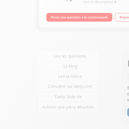
Voir la description
Robot compact avec corps métal - Bol de 2.1 L Mote
Rejoi
Poser une question à la communauté
Lire les questions
Le blog
Lire la notice
Consulter sur darty.com
Darty 2nde Vie
Acheter une pièce détachée