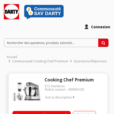
Connexion
Accueil
Communauté Cooking Chef Premium
Questions/Réponses
Cooking Chef Premium
513
membres
Robot cuiseur
KENWOOD
Voir la description
Robot cuiseur à induction 15 fonctions et 6 modes de cuisson
Blender en verre Thermoresist de 1.8 L Bol multifonction pour