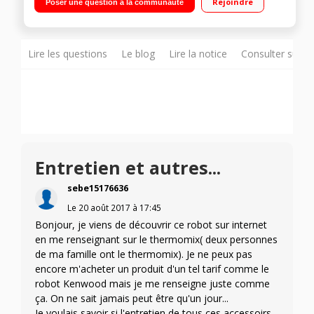
Rejoindre
Poser une question à la communauté
râper et trancher
Lire les questions
Le blog
Lire la notice
Consulter sur d
Entretien et autres...
sebe15176636
Le
20 août 2017
à
17:45
Bonjour, je viens de découvrir ce robot sur internet
en me renseignant sur le thermomix( deux personnes
de ma famille ont le thermomix). Je ne peux pas
encore m'acheter un produit d'un tel tarif comme le
robot Kenwood mais je me renseigne juste comme
ça. On ne sait jamais peut être qu'un jour...
Je voulais savoir si l'entretien de tous ces accessoirs