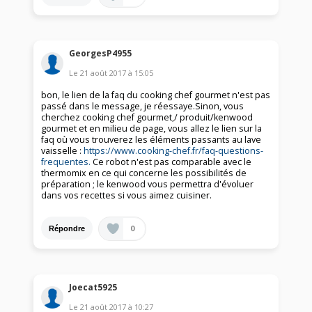
GeorgesP4955
Le
21 août 2017
à
15:05
bon, le lien de la faq du cooking chef gourmet n'est pas
passé dans le message, je réessaye.Sinon, vous
cherchez cooking chef gourmet,/ produit/kenwood
gourmet et en milieu de page, vous allez le lien sur la
faq où vous trouverez les éléments passants au lave
vaisselle :
https://www.cooking-chef.fr/faq-questions-
frequentes.
Ce robot n'est pas comparable avec le
thermomix en ce qui concerne les possibilités de
préparation ; le kenwood vous permettra d'évoluer
dans vos recettes si vous aimez cuisiner.
0
Répondre
Joecat5925
Le
21 août 2017
à
10:27