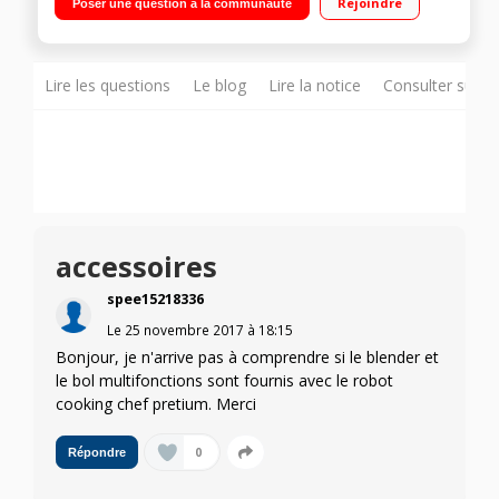
Rejoindre
Poser une question à la communauté
râper et trancher
Lire les questions
Le blog
Lire la notice
Consulter sur d
accessoires
spee15218336
Le
25 novembre 2017
à
18:15
Bonjour, je n'arrive pas à comprendre si le blender et
le bol multifonctions sont fournis avec le robot
cooking chef pretium. Merci
0
Répondre