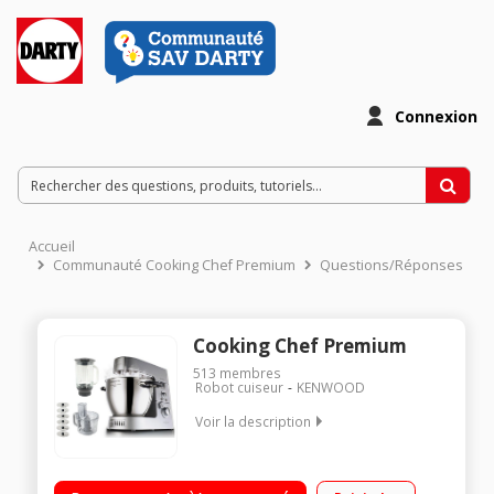
Connexion
Accueil
Communauté Cooking Chef Premium
Questions/Réponses
Cooking Chef Premium
513
membres
Robot cuiseur
KENWOOD
Voir la description
Robot cuiseur à induction 15 fonctions et 6 modes de cuisson
Blender en verre Thermoresist de 1.8 L Bol multifonction pour