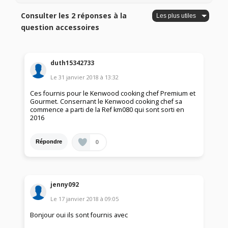
Consulter les 2 réponses à la
question accessoires
duth15342733
Le
31 janvier 2018
à
13:32
Ces fournis pour le Kenwood cooking chef Premium et
Gourmet. Consernant le Kenwood cooking chef sa
commence a parti de la Ref km080 qui sont sorti en
2016
0
Répondre
jenny092
Le
17 janvier 2018
à
09:05
Bonjour oui ils sont fournis avec