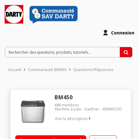
Connexion
Accueil
Communauté BM450
Questions/Réponses
BM450
498
membres
Machine à pain - Gaufrier
KENWOOD
Voir la description
3 tailles de pain : 0,5 - 0,75 - 1 kg 15 programmes - 5
mémoires Distributeur automatique d'ingrédients spéciaux