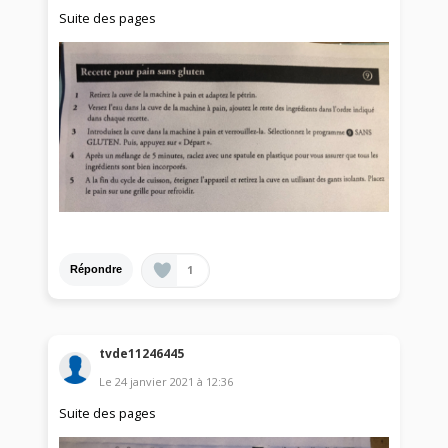
Suite des pages
1
Répondre
tvde11246445
Le
24 janvier 2021
à
12:36
Suite des pages