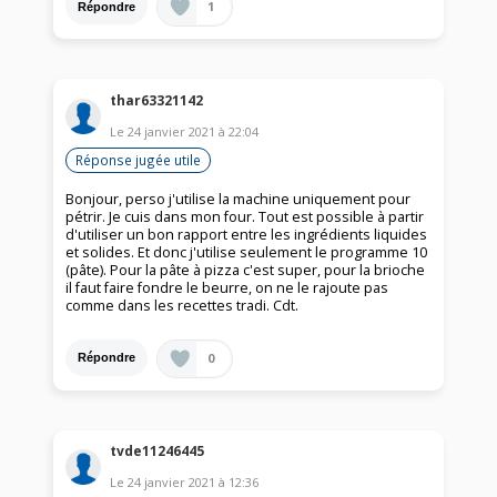
1
Répondre
thar63321142
Le
24 janvier 2021
à
22:04
Réponse jugée utile
Bonjour, perso j'utilise la machine uniquement pour
pétrir. Je cuis dans mon four. Tout est possible à partir
d'utiliser un bon rapport entre les ingrédients liquides
et solides. Et donc j'utilise seulement le programme 10
(pâte). Pour la pâte à pizza c'est super, pour la brioche
il faut faire fondre le beurre, on ne le rajoute pas
comme dans les recettes tradi. Cdt.
0
Répondre
tvde11246445
Le
24 janvier 2021
à
12:36