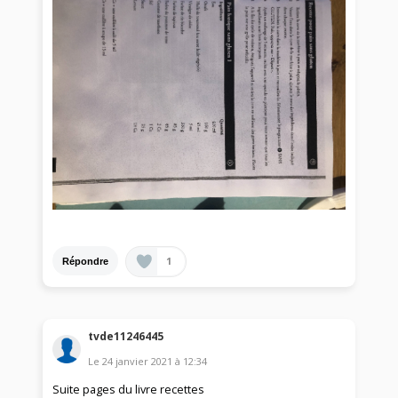
1
Répondre
tvde11246445
Le
24 janvier 2021
à
12:34
Suite pages du livre recettes