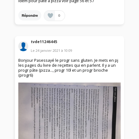
idem pour pate a pizza voir page 56 et 57
0
Répondre
tvde11246445
Le
24 janvier 2021
à
10:09
Bonjour Pasessayé le progr sans gluten. Je mets en pj
les pages du livre de reçettes qui en parlent. Il y a un
progr pâte (pizza..., progr 10l et un progr brioche
(progr6)