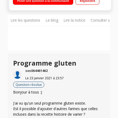
Rejoindre
Poser une question à la communauté
Cuisson ventilée - Ecran tactile
Lire les questions
Le blog
Lire la notice
Consulter sur d
Programme gluten
sos064461462
Le
23 janvier 2021
à
23:57
Question résolue
Bonjour à tous :)
J'ai vu qu'un seul programme gluten existe.
Est il possible d'ajouter d'autres farines que celles
incluses dans la recette histoire de varier ?