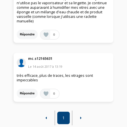
n'utilise pas le vaporisateur et sa lingette. Je continue
comme auparavant à humidifier mes vitres avec une
éponge et un mélange d'eau chaude et de produit
vaisselle (comme lorsque j'utilisais une raclette
manuelle)
0
Répondre
mc.s12165631
Le
14 août 2017
à
13:19
très efficace, plus de traces, les vitrages sont
impeccables
0
Répondre
1