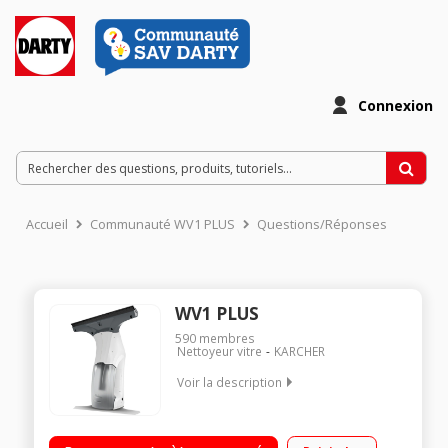
Connexion
Accueil
Communauté WV1 PLUS
Questions/Réponses
WV1 PLUS
590
membres
Nettoyeur vitre
KARCHER
Voir la description
Utilisation sans fil - Autonomie 20 minutes Raclette 25 cm -
Silencieux Réservoir de récupération d'eau amovible -