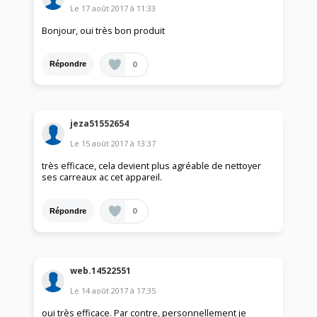
Le
17 août 2017
à
11:33
Bonjour, oui très bon produit
0
Répondre
jeza51552654
Le
15 août 2017
à
13:37
très efficace, cela devient plus agréable de nettoyer
ses carreaux ac cet appareil.
0
Répondre
web.14522551
Le
14 août 2017
à
17:35
oui très efficace. Par contre, personnellement je