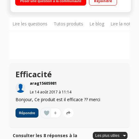
Rejoindre
Poser une question à la communauté
Pulvérisateur 2 en 1 inclus Pour vitres, miroirs, cabines de
douches, carrelages
Lire les questions
Tutos produits
Le blog
Lire la notice
Efficacité
arag15605981
Le
14 août 2017
à
11:14
Bonjour, Ce produit est il efficace ?? merci
0
Répondre
Consulter les 8 réponses à la