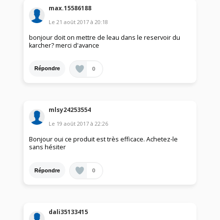
max.15586188
Le
21 août 2017
à
20:18
bonjour doit on mettre de leau dans le reservoir du
karcher? merci d'avance
0
Répondre
mlsy24253554
Le
19 août 2017
à
22:26
Bonjour oui ce produit est très efficace. Achetez-le
sans hésiter
0
Répondre
dali35133415