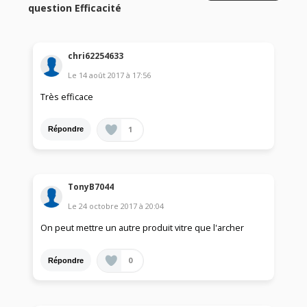
question Efficacité
chri62254633
Le
14 août 2017
à
17:56
Très efficace
1
Répondre
TonyB7044
Le
24 octobre 2017
à
20:04
On peut mettre un autre produit vitre que l'archer
0
Répondre