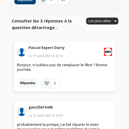
0
Répondre
Consulter les 3 réponses à la
question détartrage .
Pascal Expert Darty
Le
31 août 2021
à
12:12
Bonjour, n'oubliez pas de remplacer le filtre ? Bonne
journée.
0
Répondre
gani35615446
Le
21 août 2021
à
13:01
probablement la pompe, j'ai fait réparer le mien