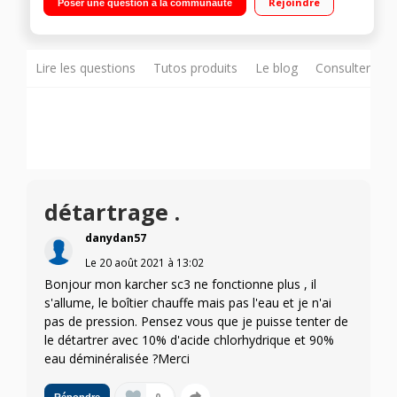
Rejoindre
Poser une question à la communauté
Commande vapeur à la poignée Cartouche détartrante
intégrée - Pas d'utilisation de détergent
Lire les questions
Tutos produits
Le blog
Consulter sur
détartrage .
danydan57
Le
20 août 2021
à
13:02
Bonjour mon karcher sc3 ne fonctionne plus , il
s'allume, le boîtier chauffe mais pas l'eau et je n'ai
pas de pression. Pensez vous que je puisse tenter de
le détartrer avec 10% d'acide chlorhydrique et 90%
eau déminéralisée ?Merci