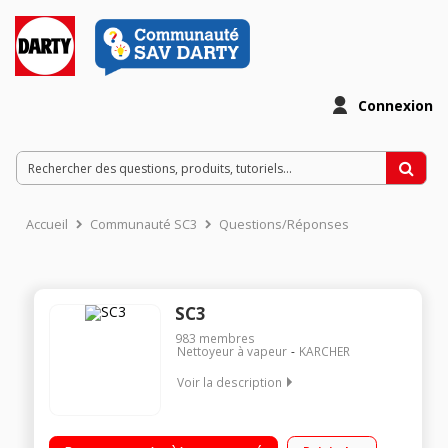
Connexion
Accueil
Communauté SC3
Questions/Réponses
SC3
983
membres
Nettoyeur à vapeur
KARCHER
Voir la description
Pression 3,5 bars - Débit vapeur 100 g/mn - Puissance 1900
watts Multi-accessoirisé - Vapeur prête en 30 secondes