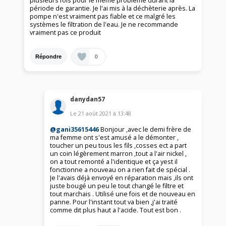
plusieurs fois pour le même problème durant la
période de garantie. Je l'ai mis à la déchèterie après. La
pompe n'est vraiment pas fiable et ce malgré les
systèmes le filtration de l'eau. Je ne recommande
vraiment pas ce produit
0
Répondre
danydan57
Le
21 août 2021
à
13:48
@gani35615446
Bonjour ,avec le demi frère de
ma femme ont s'est amusé a le démonter ,
toucher un peu tous les fils ,cosses ect a part
un coin légèrement marron ,tout a l'air nickel ,
on a tout remonté a l'identique et ça yest il
fonctionne a nouveau on a rien fait de spécial .
Je l'avais déjà envoyé en réparation mais ,ils ont
juste bougé un peu le tout changé le filtre et
tout marchais . Utilisé une fois et de nouveau en
panne. Pour l'instant tout va bien ,j'ai traité
comme dit plus haut a l'acide. Tout est bon .