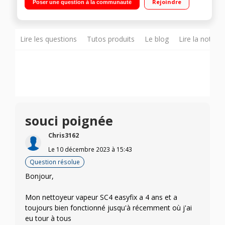
Rejoindre
Poser une question à la communauté
Rangement intégré des accessoires Pas d'utilisation de
détergent
Lire les questions
Tutos produits
Le blog
Lire la notice
souci poignée
Chris3162
Le
10 décembre 2023
à
15:43
Question résolue
Bonjour,
Mon nettoyeur vapeur SC4 easyfix a 4 ans et a
toujours bien fonctionné jusqu'à récemment où j'ai
eu tour à tous