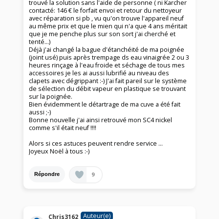
trouvé la solution sans l'aide de personne ( ni Karcher
contacté: 146 € le forfait envoi et retour du nettoyeur
avec réparation si pb , vu qu'on trouve l'appareil neuf
au même prix et que le mien qui n'a que 4 ans méritait
que je me penche plus sur son sort j'ai cherché et
tenté...)
Déjà j'ai changé la bague d'étanchéité de ma poignée
(joint usé) puis après trempage ds eau vinaigrée 2 ou 3
heures rinçage à l'eau froide et séchage de tous mes
accessoires je les ai aussi lubrifié au niveau des
clapets avec dégrippant :-) J'ai fait pareil sur le système
de sélection du débit vapeur en plastique se trouvant
sur la poignée.
Bien évidemment le détartrage de ma cuve a été fait
aussi ;-)
Bonne nouvelle j'ai ainsi retrouvé mon SC4 nickel
comme s'il était neuf !!!!
Alors si ces astuces peuvent rendre service ...
Joyeux Noël à tous :-)
9
Répondre
Auteur(e)
Chris3162