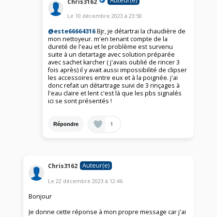
Auteur(e)
Chris3162
Le
10 décembre 2023
à
23:50
@este66664316
Bjr, je détartrai la chaudière de
mon nettoyeur. m'en tenant compte de la
dureté de l'eau et le problème est survenu
suite à un detartage avec solution préparée
avec sachet karcher ( j'avais oublié de rincer 3
fois après) il y avait aussi impossibilité de clipser
les accessoires entre eux et à la poignée. j'ai
donc refait un détartrage suivi de 3 rinçages à
l'eau claire et lent c'est là que les pbs signalés
ici se sont présentés !
1
Répondre
Auteur(e)
Chris3162
Le
22 décembre 2023
à
12:46
Bonjour
Je donne cette réponse à mon propre message car j'ai