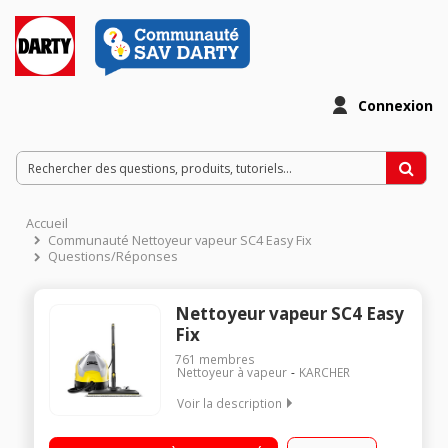
Connexion
Accueil
Communauté Nettoyeur vapeur SC4 Easy Fix
Questions/Réponses
Nettoyeur vapeur SC4 Easy
Fix
761
membres
Nettoyeur à vapeur
KARCHER
Voir la description
Pression 3,5 bars - Puissance 2000 Watts - Autonomie illimitée
Débit vapeur max 110 g/mn - Vapeur prête en 4 minutes