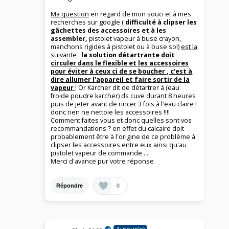
Ma question
en regard de mon souci et à mes
recherches sur google (
difficulté à clipser les
gâchettes des accessoires et à les
assembler,
pistolet vapeur à buse crayon,
manchons rigides à pistolet ou à buse sol)
est la
suivante
:
la solution détartrante doit
circuler dans le flexible et les accessoires
pour éviter à ceux ci de se boucher , c'est à
dire allumer l'appareil et faire sortir de la
vapeur
! Or Karcher dit de détartrer à (eau
froide poudre karcher) ds cuve durant 8 heures
puis de jeter avant de rincer 3 fois à l'eau claire !
donc rien ne nettoie les accessoires !!!!
Comment faites vous et donc quelles sont vos
recommandations ? en effet du calcaire doit
probablement être à l'origine de ce problème à
clipser les accessoires entre eux ainsi qu'au
pistolet vapeur de commande ...
Merci d'avance pur votre réponse
0
Répondre