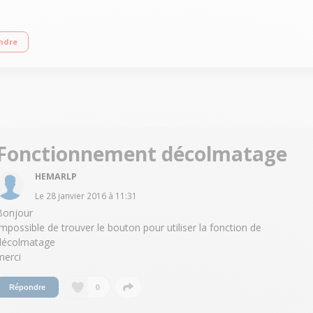
ndre
Fonctionnement décolmatage
HEMARLP
Le
28 janvier 2016
à
11:31
Bonjour
Impossible de trouver le bouton pour utiliser la fonction de
décolmatage
merci
0
Répondre