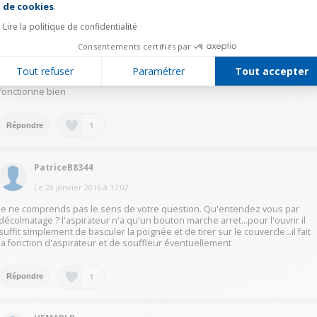
de cookies
.
Lire la politique de confidentialité
RamsteinD9444
Consentements certifiés par
Le
28 janvier 2016
à
17:19
Tout refuser
Paramétrer
Tout accepter
le bouton ce trouve sur la partie supérieur il gris, moi je n'ai pas de soucis il
fonctionne bien
1
Répondre
PatriceB8344
Le
28 janvier 2016
à
17:02
je ne comprends pas le sens de votre question. Qu'entendez vous par
décolmatage ? l'aspirateur n'a qu'un bouton marche arret...pour l'ouvrir il
suffit simplement de basculer la poignée et de tirer sur le couvercle...il fait
la fonction d'aspirateur et de souffleur éventuellement
1
Répondre