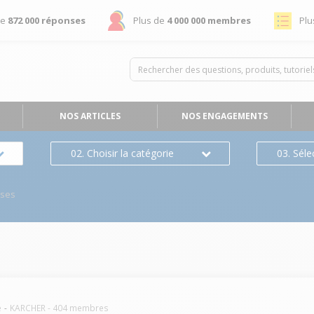
de
872 000 réponses
Plus de
4 000 000 membres
Plu
NOS ARTICLES
NOS ENGAGEMENTS
02. Choisir la catégorie
03. Séle
nses
e
KARCHER
-
404
membres