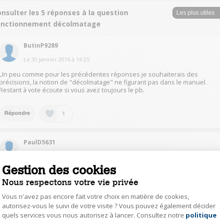
nsulter les 5 réponses à la question
onctionnement décolmatage
ButinP9289
Le
30 janvier 2016
à
16:25
Un peu comme pour les précédentes réponses je souhaiterais des
précisions, la notion de "décolmatage" ne figurant pas dans le manuel.
Restant à vote écoute si vous avez toujours le pb.
1
Répondre
PaulD5631
Le
29 janvier 2016
à
17:07
Gestion des cookies
Je suppose que vous voulez parler du bouton permettant de nettoyer le
filtre. Il suffit de mettre en route l'aspirateur et de tenir appuyé la bouton
Nous respectons votre vie privée
gris situé en haut sur la face avant. Ainsi l'air est propulsé sur le filtre qui
est donc dépoussiéré.
Vous n'avez pas encore fait votre choix en matière de cookies,
autorisez-vous le suivi de votre visite ? Vous pouvez également décider
quels services vous nous autorisez à lancer. Consultez notre
politique
Axeptio consent
1
Répondre