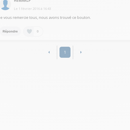
HEMARLP
Le
1 février 2016
à
16:43
Je vous remercie tous, nous avons trouvé ce bouton.
0
Répondre
1