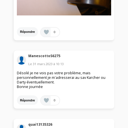
0
Répondre
ManescottoS6275
Le
31 mars 2023
à
10:13
Désolé je ne vois pas votre problème, mais
personnellement je m'adresserai au sav Karcher ou
Darty éventuellement.
Bonne journée
0
Répondre
quai13135326