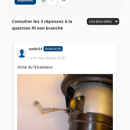
1
Répondre
Consulter les 3 réponses à la
question fil non branché
Auteur(e)
ambi54
Le
31 mars 2023
à
13:33
cliché du fil baladeur