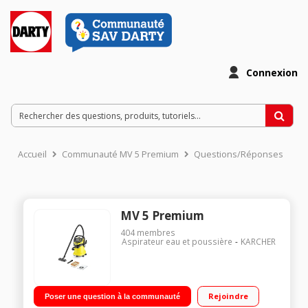
Connexion
Accueil
Communauté MV 5 Premium
Questions/Réponses
MV 5 Premium
404
membres
Aspirateur eau et poussière
KARCHER
Rejoindre
Poser une question à la communauté